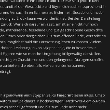
dest Nacktheit in
Fineprint Band 1
. Diese sind jedoch kein
Bestandteil der Geschichte und fügen sich auch entsprechend in
aurens Versuch ihren Schmerz zu lindern ein. Succubi und Incubi
indung zu Erotik kaum verwunderlich ist. Bei der Darstellung
 zurück. Wer sich darauf einlässt, erhält eine nicht nur hoch
de, mitreißende, fesselnde und gut geschriebene Geschichte
n Kitsch oder dergleichen. Bis zum offenen Ende, versteht es
ch, möglichst bald die Fortsetzung lesen zu können. Zudem
chönen Zeichnungen von Stjepan Sejic, die in besonderen
 Figuren wie so manche Umgebung bildgewaltig darstellen.
schichtigen Charakteren und den gelungenen Dialogen schaffen
 zu bieten, die ebenfalls viel zum unterhaltsamen,
iträgt.
ich irgendwann auch Stjepan Sejics
Fineprint
lesen muss. Umso
s Autors und Zeichners in hochwertigen Hardcover-Comic-Alben
mich schnell gefesselt und bis zum Ende nicht mehr