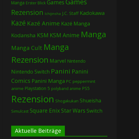
Games
Games
Manga
Erster Blick
Rezension
Kadokawa
J.C. Staff
Ichijinsha
Kazé
Kazé Anime
Kazé Manga
Manga
KSM
KSM Anime
Kodansha
Manga
Manga Cult
Rezension
Marvel
Nintendo
Panini
Panini
Nintendo Switch
Comics
Panini Manga
PC
peppermint
Playstation 5
PS5
anime
polyband anime
Rezension
Shueisha
Shogakukan
Square Enix
Star Wars
Switch
Simulcast
Aktuelle Beiträge