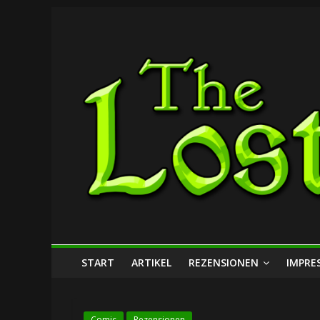
Zum
The
Inhalt
springen
Lost
Dungeon
START
ARTIKEL
REZENSIONEN
IMPRE
Comic
Rezensionen