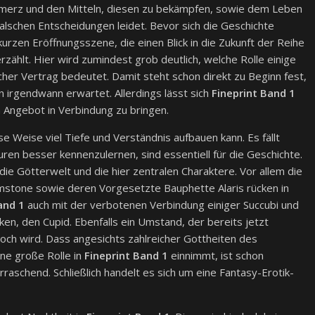
erz und den Mitteln, diesen zu bekämpfen, sowie dem Leben
 falschen Entscheidungen leidet. Bevor sich die Geschichte
kurzen Eröffnungsszene, die einen Blick in die Zukunft der Reihe
rzählt. Hier wird zumindest grob deutlich, welche Rolle einige
cher Vertrag bedeutet. Damit steht schon direkt zu Beginn fest,
n irgendwann erwartet. Allerdings lässt sich
Fineprint Band 1
n Angebot in Verbindung zu bringen.
se Weise viel Tiefe und Verständnis aufbauen kann. Es fällt
Lauren besser kennenzulernen, sind essentiell für die Geschichte.
 die Götterwelt und die hier zentralen Charaktere. Vor allem die
mstone sowie deren Vorgesetzte Bauphette Alaris rücken in
and 1
auch mit der verbotenen Verbindung einiger Succubi und
ken, den Cupid. Ebenfalls ein Umstand, der bereits jetzt
och wird. Dass angesichts zahlreicher Gottheiten des
ine große Rolle in
Fineprint Band 1
einnimmt, ist schon
aschend. Schließlich handelt es sich um eine Fantasy-Erotik-