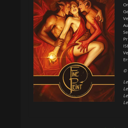
Or
Ge
Ve
Au
Se
Pr
IS
Ve
Er
© 
Le
Le
Le
Le