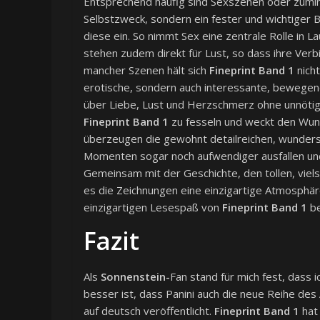
Entsprechend häufig sind Sexszenen oder zumin
Selbstzweck, sondern ein fester und wichtiger 
diese ein. So nimmt Sex eine zentrale Rolle in L
stehen zudem direkt für Lust, so dass ihre Verb
mancher Szenen hält sich
Fineprint Band 1
nicht
erotische, sondern auch interessante, bewegen
über Liebe, Lust und Herzschmerz ohne unnötige
Fineprint Band 1
zu fesseln und weckt den Wuns
überzeugen die gewohnt detailreichen, wunders
Momenten sogar noch aufwendiger ausfallen und
Gemeinsam mit der Geschichte, den tollen, viel
es die Zeichnungen eine einzigartige Atmosphäre
einzigartigen Lesespaß von
Fineprint Band 1
be
Fazit
Als
Sonnenstein-
Fan stand für mich fest, dass 
besser ist, dass Panini auch die neue Reihe de
auf deutsch veröffentlicht.
Fineprint Band 1
hat 