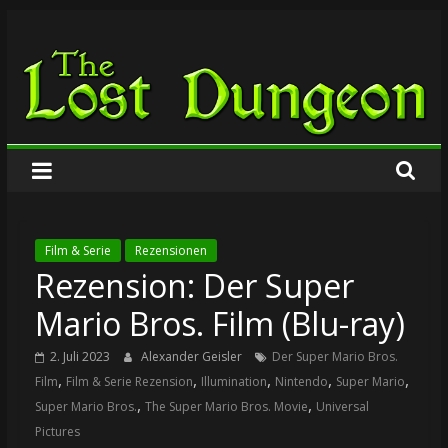
Zum
The
Inhalt
springen
Lost
Dungeon
Film & Serie
Rezensionen
Rezension: Der Super
Mario Bros. Film (Blu-ray)
2. Juli 2023
Alexander Geisler
Der Super Mario Bros.
,
,
,
,
,
Film
Film & Serie Rezension
Illumination
Nintendo
Super Mario
,
,
Super Mario Bros.
The Super Mario Bros. Movie
Universal
Pictures