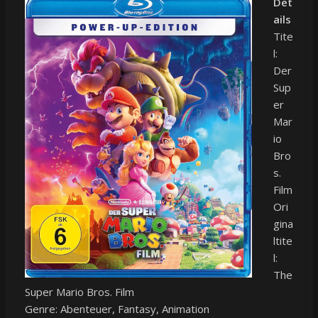
Det
ails
Tite
l:
Der
Sup
er
Mar
io
Bro
s.
Film
Ori
gina
ltite
l:
The
Super Mario Bros. Film
Genre: Abenteuer, Fantasy, Animation