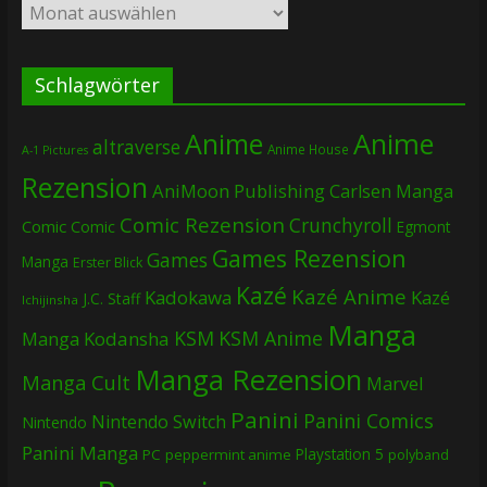
Archiv
Schlagwörter
Anime
Anime
altraverse
Anime House
A-1 Pictures
Rezension
AniMoon Publishing
Carlsen Manga
Comic Rezension
Crunchyroll
Comic
Comic
Egmont
Games Rezension
Games
Manga
Erster Blick
Kazé
Kazé Anime
Kadokawa
Kazé
J.C. Staff
Ichijinsha
Manga
KSM
KSM Anime
Manga
Kodansha
Manga Rezension
Manga Cult
Marvel
Panini
Panini Comics
Nintendo Switch
Nintendo
Panini Manga
Playstation 5
PC
peppermint anime
polyband