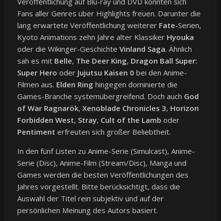
Veröffentlichung auf Blu-ray und DVD konnten sich
Fans aller Genres über Highlights freuen. Darunter die
lang erwartete Veröffentlichung weiterer
Fate-
Serien,
Kyoto Animations zehn Jahre alter Klassiker
Hyouka
oder die Wikinger-Geschichte
Vinland Saga
. Ähnlich
sah es mit
Belle
,
The Deer King
,
Dragon Ball Super:
Super Hero
oder
Jujutsu Kaisen 0
bei den Anime-
Filmen aus.
Elden Ring
hingegen dominierte die
Games-Branche systemübergreifend. Doch auch
God
of War Ragnarök
,
Xenoblade Chronicles 3
,
Horizon
Forbidden West
,
Stray
,
Cult of the Lamb
oder
Pentiment
erfreuten sich großer Beliebtheit.
In den fünf Listen zu Anime-Serie (Simulcast), Anime-
Serie (Disc), Anime-Film (Stream/Disc), Manga und
Games werden die besten Veröffentlichungen des
Jahres vorgestellt. Bitte berücksichtigt, dass die
Auswahl der Titel rein subjektiv und auf der
persönlichen Meinung des Autors basiert.