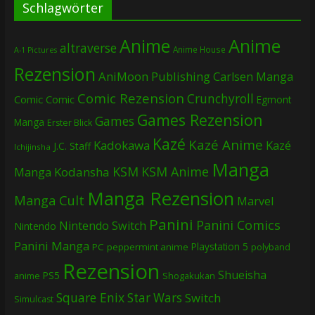
Schlagwörter
Anime
Anime
altraverse
Anime House
A-1 Pictures
Rezension
AniMoon Publishing
Carlsen Manga
Comic Rezension
Crunchyroll
Comic
Comic
Egmont
Games Rezension
Games
Manga
Erster Blick
Kazé
Kazé Anime
Kadokawa
Kazé
J.C. Staff
Ichijinsha
Manga
KSM
KSM Anime
Manga
Kodansha
Manga Rezension
Manga Cult
Marvel
Panini
Panini Comics
Nintendo Switch
Nintendo
Panini Manga
Playstation 5
PC
peppermint anime
polyband
Rezension
Shueisha
PS5
Shogakukan
anime
Square Enix
Star Wars
Switch
Simulcast