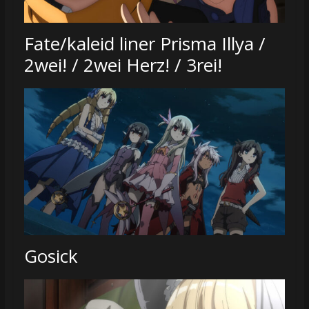
Fate/kaleid liner Prisma Illya /
2wei! / 2wei Herz! / 3rei!
Gosick