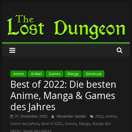
Zum
The
Inhalt
springen
Lost
Dungeon
Anime
Artikel
Games
Manga
Simulcast
Best of 2022: Die besten
Anime, Manga & Games
des Jahres
,
,
31. Dezember 2022
Alexander Geisler
2022
Anime
,
,
,
,
Anime des Jahres
Best of 2022
Games
Manga
Manga des
,
Jahres
Spiele des Jahres