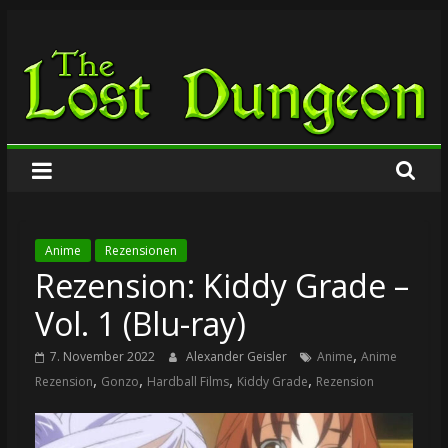
Zum
The
Inhalt
springen
Lost
Dungeon
Anime
Rezensionen
Rezension: Kiddy Grade –
Vol. 1 (Blu-ray)
,
7. November 2022
Alexander Geisler
Anime
Anime
,
,
,
,
Rezension
Gonzo
Hardball Films
Kiddy Grade
Rezension