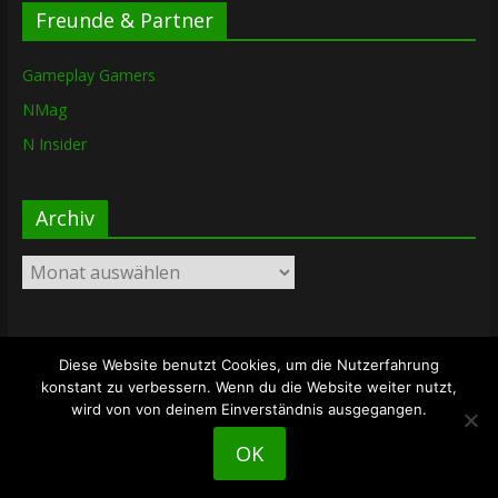
Freunde & Partner
Gameplay Gamers
NMag
N Insider
Archiv
Archiv
Diese Website benutzt Cookies, um die Nutzerfahrung
Copyright © 2026
The Lost Dungeon
. Alle Rechte vorbehalten.
konstant zu verbessern. Wenn du die Website weiter nutzt,
Theme: ColorMag von
ThemeGrill
. Bereitgestellt von
wird von von deinem Einverständnis ausgegangen.
WordPress
.
OK