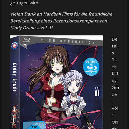
getragen wird.
Vielen Dank an Hardball Films für die freundliche
Bereitstellung eines Rezensionsexemplars von
Kiddy Grade – Vol. 1!
De
tail
s
Tit
el:
Kid
dy
Gra
de
–
Vol.
1
Ori
gin