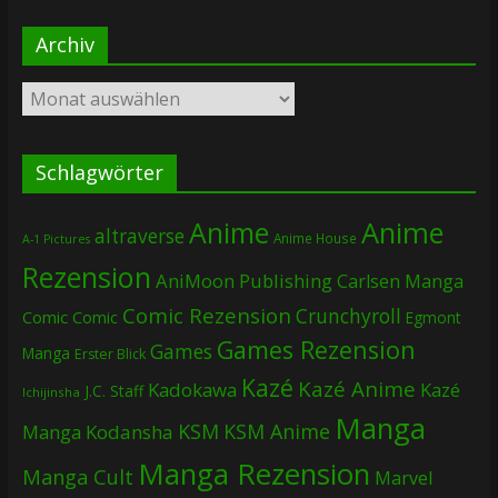
Archiv
Archiv
Schlagwörter
Anime
Anime
altraverse
Anime House
A-1 Pictures
Rezension
AniMoon Publishing
Carlsen Manga
Comic Rezension
Crunchyroll
Comic
Comic
Egmont
Games Rezension
Games
Manga
Erster Blick
Kazé
Kazé Anime
Kadokawa
Kazé
J.C. Staff
Ichijinsha
Manga
KSM
KSM Anime
Manga
Kodansha
Manga Rezension
Manga Cult
Marvel