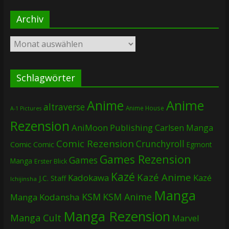
Archiv
Archiv
Schlagwörter
Anime
Anime
altraverse
Anime House
A-1 Pictures
Rezension
AniMoon Publishing
Carlsen Manga
Comic Rezension
Crunchyroll
Comic
Comic
Egmont
Games Rezension
Games
Manga
Erster Blick
Kazé
Kazé Anime
Kadokawa
Kazé
J.C. Staff
Ichijinsha
Manga
KSM
KSM Anime
Manga
Kodansha
Manga Rezension
Manga Cult
Marvel