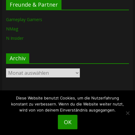
Freunde & Partner
Gameplay Gamers
NMag
N Insider
Archiv
Archiv
Diese Website benutzt Cookies, um die Nutzerfahrung
Copyright © 2026
The Lost Dungeon
. Alle Rechte vorbehalten.
konstant zu verbessern. Wenn du die Website weiter nutzt,
Theme: ColorMag von
ThemeGrill
. Bereitgestellt von
wird von von deinem Einverständnis ausgegangen.
WordPress
.
OK