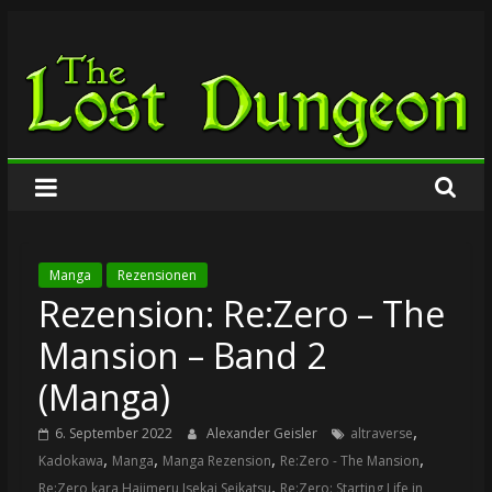
Zum
The
Inhalt
springen
Lost
Dungeon
Manga
Rezensionen
Rezension: Re:Zero – The
Mansion – Band 2
(Manga)
,
6. September 2022
Alexander Geisler
altraverse
,
,
,
,
Kadokawa
Manga
Manga Rezension
Re:Zero - The Mansion
,
Re:Zero kara Hajimeru Isekai Seikatsu
Re:Zero: Starting Life in