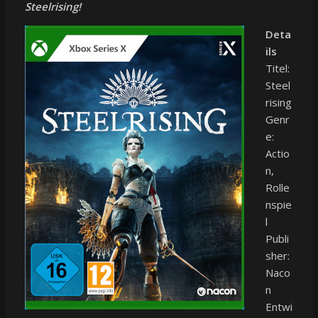
Steelrising!
Deta
ils
Titel:
Steel
rising
Genr
e:
Actio
n,
Rolle
nspie
l
Publi
sher:
Naco
n
Entwi