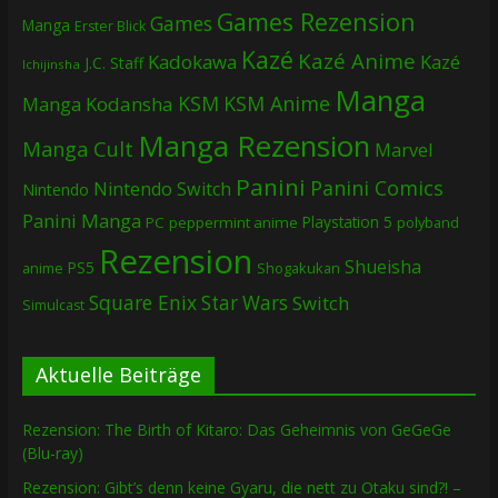
Games Rezension
Games
Manga
Erster Blick
Kazé
Kazé Anime
Kadokawa
Kazé
J.C. Staff
Ichijinsha
Manga
KSM
KSM Anime
Manga
Kodansha
Manga Rezension
Manga Cult
Marvel
Panini
Panini Comics
Nintendo Switch
Nintendo
Panini Manga
Playstation 5
PC
peppermint anime
polyband
Rezension
Shueisha
PS5
Shogakukan
anime
Square Enix
Star Wars
Switch
Simulcast
Aktuelle Beiträge
Rezension: The Birth of Kitaro: Das Geheimnis von GeGeGe
(Blu-ray)
Rezension: Gibt’s denn keine Gyaru, die nett zu Otaku sind?! –