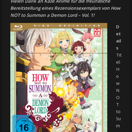
Vielen Dank an Kazé Anime für die freundliche
Bereitstellung eines Rezensionsexemplars von How
NOT to Summon a Demon Lord – Vol. 1!
D
et
ail
s
Tit
el:
H
o
w
N
O
T
to
Su
m