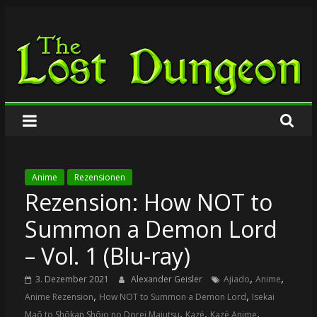
Zum
The
Inhalt
springen
Lost
Dungeon
Anime
Rezensionen
Rezension: How NOT to
Summon a Demon Lord
– Vol. 1 (Blu-ray)
,
,
3. Dezember 2021
Alexander Geisler
Ajiado
Anime
,
,
Anime Rezension
How NOT to Summon a Demon Lord
Isekai
,
,
,
Maō to Shōkan Shōjo no Dorei Majutsu
Kazé
Kazé Anime