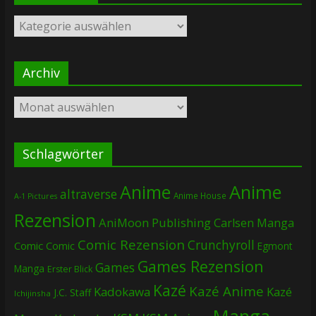
Kategorien
Archiv
Archiv
Schlagwörter
Anime
Anime
altraverse
Anime House
A-1 Pictures
Rezension
AniMoon Publishing
Carlsen Manga
Comic Rezension
Crunchyroll
Comic
Comic
Egmont
Games Rezension
Games
Manga
Erster Blick
Kazé
Kazé Anime
Kadokawa
Kazé
J.C. Staff
Ichijinsha