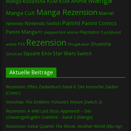
Manga
KSM
KSM Anime
Manga
Kodansha
Manga Rezension
Manga Cult
Marvel
Panini
Panini Comics
Nintendo Switch
Nintendo
Panini Manga
Playstation 5
PC
peppermint anime
polyband
Rezension
Shueisha
PS5
Shogakukan
anime
Square Enix
Star Wars
Switch
Simulcast
Aktuelle Beiträge
Rezension: Elfies Zauberbuch Band 6: Der korsische Zauber
(Comic)
Vorschau: Fire Emblem: Fortune’s Weave (Switch 2)
Rezension: A Wild Last Boss Appeared! – Der
schwarzgeflügelte Overlord – Band 5 (Manga)
Rezension: Isekai Quartet The Movie: Another World (Blu-ray)