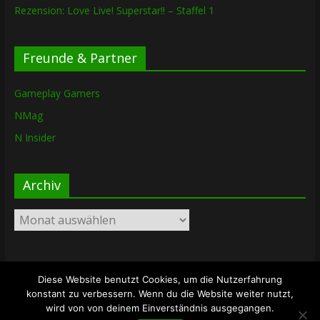
Rezension: Love Live! Superstar!! – Staffel 1
Freunde & Partner
Gameplay Gamers
NMag
N Insider
Archiv
Archiv
Diese Website benutzt Cookies, um die Nutzerfahrung
Copyright © 2026
The Lost Dungeon
. Alle Rechte vorbehalten.
konstant zu verbessern. Wenn du die Website weiter nutzt,
Theme: ColorMag von
ThemeGrill
. Bereitgestellt von
wird von von deinem Einverständnis ausgegangen.
WordPress
.