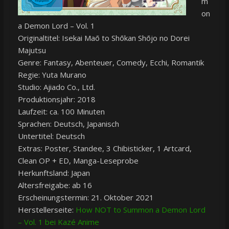
m
on
a Demon Lord – Vol. 1
Originaltitel: Isekai Maō to Shōkan Shōjo no Dorei
Majutsu
Genre: Fantasy, Abenteuer, Comedy, Ecchi, Romantik
Regie: Yuta Murano
Studio: Ajiado Co., Ltd.
Produktionsjahr: 2018
Laufzeit: ca. 100 Minuten
Sprachen: Deutsch, Japanisch
Untertitel: Deutsch
Extras: Poster, Standee, 3 Chibisticker, 1 Artcard,
Clean OP + ED, Manga-Leseprobe
Herkunftsland: Japan
Altersfreigabe: ab 16
Erscheinungstermin: 21. Oktober 2021
Herstellerseite:
How NOT to Summon a Demon Lord
– Vol. 1 bei Kazé Anime