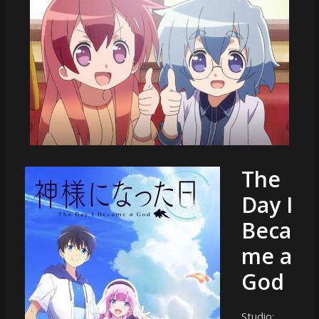
The
Day I
Beca
me a
God
Studio: