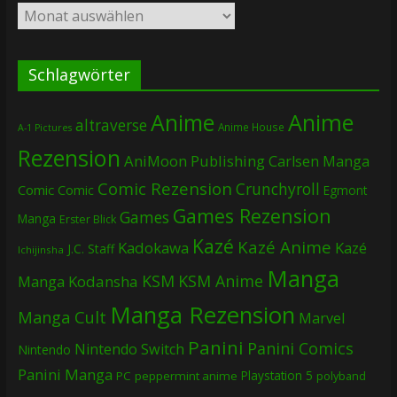
Archiv
Schlagwörter
Anime
Anime
altraverse
Anime House
A-1 Pictures
Rezension
AniMoon Publishing
Carlsen Manga
Comic Rezension
Crunchyroll
Comic
Comic
Egmont
Games Rezension
Games
Manga
Erster Blick
Kazé
Kazé Anime
Kadokawa
Kazé
J.C. Staff
Ichijinsha
Manga
KSM
KSM Anime
Manga
Kodansha
Manga Rezension
Manga Cult
Marvel
Panini
Panini Comics
Nintendo Switch
Nintendo
Panini Manga
Playstation 5
PC
peppermint anime
polyband