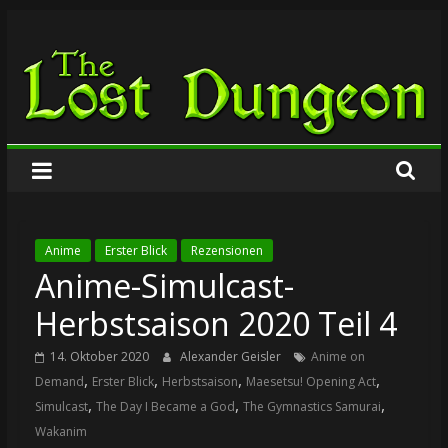
Zum
The
Inhalt
springen
Lost
Dungeon
Anime
Erster Blick
Rezensionen
Anime-Simulcast-
Herbstsaison 2020 Teil 4
14. Oktober 2020
Alexander Geisler
Anime on
,
,
,
,
Demand
Erster Blick
Herbstsaison
Maesetsu! Opening Act
,
,
,
Simulcast
The Day I Became a God
The Gymnastics Samurai
Wakanim