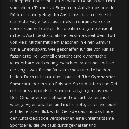
Höhepunkt überschritten zu haben. Deshalb wird ihm
von seinem Trainer zu Beginn der Auftaktepisode der
Rücktritt nahe gelegt. Im Anschluss daran dreht sich
die erste Folge fast ausschließlich darum, wie er es
seiner kleinen Tochter Rei, die ihm so gerne zusieht,
mitteilt. Auch deshalb fährt er erstmals seit dem Tod
von Reis Mutter mit dem Mädchen in einen Samurai-
Ninja-Erlebnispark. Wie geschaffen für die von Ninjas
faszinierte Rei. Schnell entsteht eine dynamische,
wunderbare Verbindung zwischen Vater und Tochter,
die zeigt, was für ein fantastisches Duo die beiden
bilden. Doch nicht nur damit punktet
The Gymnastics
Samurai
in der ersten Episode. So sind Jintaro und Rei
nicht nur sympathisch, sondern zeigen genauso wie
Reis Oma oder der seltsame Leo auch exzentrisch-
witzige Eigenschaften und mehr Tiefe, als es vielleicht
auf den ersten Blick wirkt. Gerade das und das Ende
der Auftaktepisode versprechen eine unterhaltsame
Sportserie, die weitaus durchgeknallter und