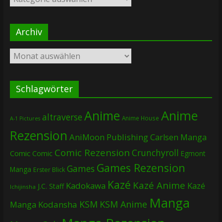
Archiv
Archiv
Schlagwörter
Anime
Anime
altraverse
Anime House
A-1 Pictures
Rezension
AniMoon Publishing
Carlsen Manga
Comic Rezension
Crunchyroll
Comic
Comic
Egmont
Games Rezension
Games
Manga
Erster Blick
Kazé
Kazé Anime
Kadokawa
Kazé
J.C. Staff
Ichijinsha
Manga
KSM
KSM Anime
Manga
Kodansha