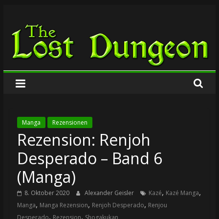
Zum
The
Inhalt
springen
Lost
Dungeon
Manga
Rezensionen
Rezension: Renjoh
Desperado – Band 6
(Manga)
,
,
8. Oktober 2020
Alexander Geisler
Kazé
Kazé Manga
,
,
,
Manga
Manga Rezension
Renjoh Desperado
Renjou
,
,
Desperado
Rezension
Shogakukan