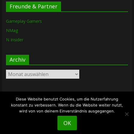
Freunde & Partner
Gameplay Gamers
NMag
N Insider
Archiv
Archiv
Diese Website benutzt Cookies, um die Nutzerfahrung
Copyright © 2026
The Lost Dungeon
. Alle Rechte vorbehalten.
konstant zu verbessern. Wenn du die Website weiter nutzt,
Theme: ColorMag von
ThemeGrill
. Bereitgestellt von
wird von von deinem Einverständnis ausgegangen.
WordPress
.
OK