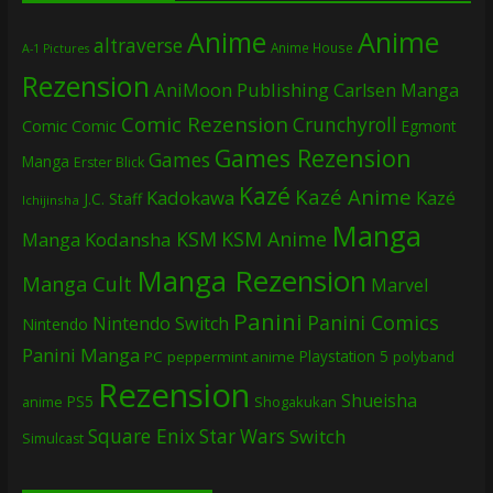
Anime
Anime
altraverse
Anime House
A-1 Pictures
Rezension
AniMoon Publishing
Carlsen Manga
Comic Rezension
Crunchyroll
Comic
Comic
Egmont
Games Rezension
Games
Manga
Erster Blick
Kazé
Kazé Anime
Kadokawa
Kazé
J.C. Staff
Ichijinsha
Manga
KSM
KSM Anime
Manga
Kodansha
Manga Rezension
Manga Cult
Marvel
Panini
Panini Comics
Nintendo Switch
Nintendo
Panini Manga
Playstation 5
PC
peppermint anime
polyband
Rezension
Shueisha
PS5
Shogakukan
anime
Square Enix
Star Wars
Switch
Simulcast