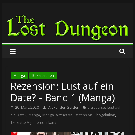
Zum
The
Inhalt
springen
Lost
Dungeon
Manga
Rezensionen
Rezension: Lust auf ein
Date? – Band 1 (Manga)
,
20. März 2020
Alexander Geisler
altraverse
Lust auf
,
,
,
,
,
ein Date?
Manga
Manga Rezension
Rezension
Shogakukan
Tsukiatte Ageetemo li kana