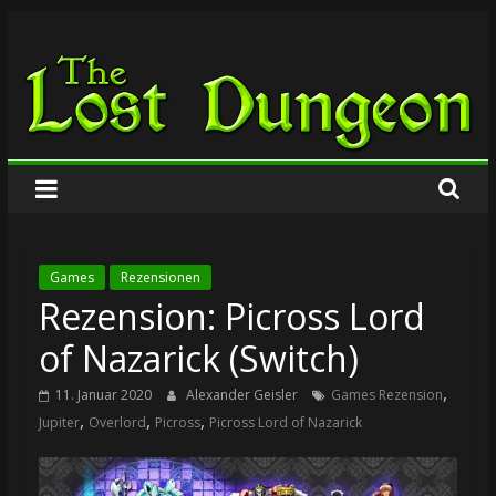
Zum
The
Inhalt
springen
Lost
Dungeon
Games
Rezensionen
Rezension: Picross Lord
of Nazarick (Switch)
,
11. Januar 2020
Alexander Geisler
Games Rezension
,
,
,
Jupiter
Overlord
Picross
Picross Lord of Nazarick