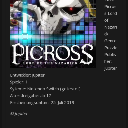
Picros
s Lord
of
Nazari
ck
Genre:
Puzzle
Publis
her:
Jupiter
Entwickler: Jupiter
Spieler: 1
Syteme: Nintendo Switch (getestet)
Altersfreigabe: ab 12
Erscheinungsdatum: 25. Juli 2019
© Jupiter