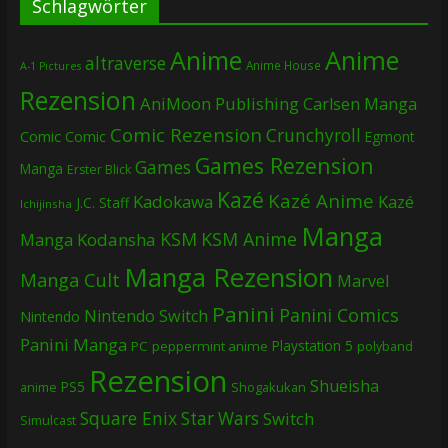
Schlagwörter
Anime
Anime
altraverse
Anime House
A-1 Pictures
Rezension
AniMoon Publishing
Carlsen Manga
Comic Rezension
Crunchyroll
Comic
Comic
Egmont
Games Rezension
Games
Manga
Erster Blick
Kazé
Kazé Anime
Kadokawa
Kazé
J.C. Staff
Ichijinsha
Manga
KSM
KSM Anime
Manga
Kodansha
Manga Rezension
Manga Cult
Marvel
Panini
Panini Comics
Nintendo Switch
Nintendo
Panini Manga
Playstation 5
PC
peppermint anime
polyband
Rezension
Shueisha
PS5
Shogakukan
anime
Square Enix
Star Wars
Switch
Simulcast