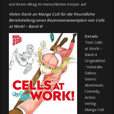
und ihrem Alltag im menschlichen Körper auf.
Vielen Dank an
Manga Cult
für die freundliche
Bereitstellung eines Rezensionsexemplars von Cells
at Work! – Band 4!
Details
Titel: Cells
at Work! –
Band 4
Originaltitel
: Hataraku
Saibou
Genre:
Abenteuer,
Comedy,
Action
Verlag:
Manga Cult