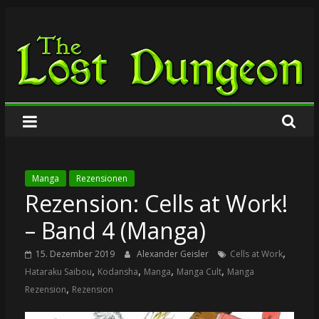
Zum
The
Inhalt
springen
Lost
Dungeon
Manga
Rezensionen
Rezension: Cells at Work!
– Band 4 (Manga)
,
15. Dezember 2019
Alexander Geisler
Cells at Work
,
,
,
,
Hataraku Saibou
Kodansha
Manga
Manga Cult
Manga
,
Rezension
Rezension