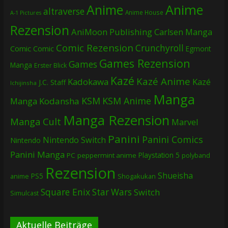
Anime
Anime
altraverse
Anime House
A-1 Pictures
Rezension
AniMoon Publishing
Carlsen Manga
Comic Rezension
Crunchyroll
Comic
Comic
Egmont
Games Rezension
Games
Manga
Erster Blick
Kazé
Kazé Anime
Kadokawa
Kazé
J.C. Staff
Ichijinsha
Manga
KSM
KSM Anime
Manga
Kodansha
Manga Rezension
Manga Cult
Marvel
Panini
Panini Comics
Nintendo Switch
Nintendo
Panini Manga
Playstation 5
PC
peppermint anime
polyband
Rezension
Shueisha
PS5
Shogakukan
anime
Square Enix
Star Wars
Switch
Simulcast
Aktuelle Beiträge