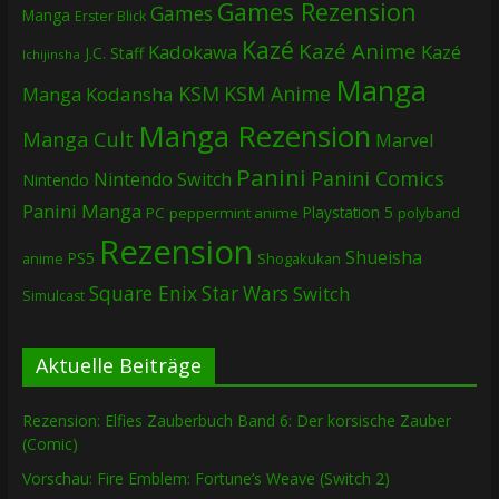
Games Rezension
Games
Manga
Erster Blick
Kazé
Kazé Anime
Kadokawa
Kazé
J.C. Staff
Ichijinsha
Manga
KSM
KSM Anime
Manga
Kodansha
Manga Rezension
Manga Cult
Marvel
Panini
Panini Comics
Nintendo Switch
Nintendo
Panini Manga
Playstation 5
PC
peppermint anime
polyband
Rezension
Shueisha
PS5
Shogakukan
anime
Square Enix
Star Wars
Switch
Simulcast
Aktuelle Beiträge
Rezension: Elfies Zauberbuch Band 6: Der korsische Zauber
(Comic)
Vorschau: Fire Emblem: Fortune’s Weave (Switch 2)