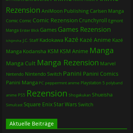
Rezension
AniMoon Publishing
Carlsen Manga
Comic Rezension
Crunchyroll
Comic
Comic
Egmont
Games Rezension
Games
Manga
Erster Blick
Kazé
Kazé Anime
Kadokawa
Kazé
J.C. Staff
Ichijinsha
Manga
KSM
KSM Anime
Manga
Kodansha
Manga Rezension
Manga Cult
Marvel
Panini
Panini Comics
Nintendo Switch
Nintendo
Panini Manga
Playstation 5
PC
peppermint anime
polyband
Rezension
Shueisha
PS5
Shogakukan
anime
Square Enix
Star Wars
Switch
Simulcast
Aktuelle Beiträge