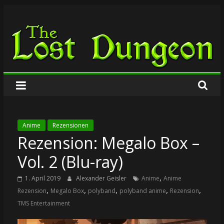
Zum
The
Inhalt
springen
Lost
Dungeon
Anime
Rezensionen
Rezension: Megalo Box –
Vol. 2 (Blu-ray)
,
1. April 2019
Alexander Geisler
Anime
Anime
,
,
,
,
,
Rezension
Megalo Box
polyband
polyband anime
Rezension
TMS Entertainment