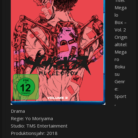
Titel:
Mega
lo
Box –
Vol. 2
Origin
altitel:
Mega
ro
Boku
su
Genr
e:
Sport
,
Drama
Regie: Yo Moriyama
Studio: TMS Entertainment
Produktionsjahr: 2018