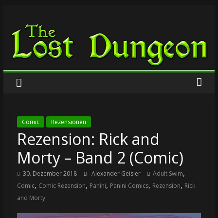
Zum
The
Inhalt
springen
Lost
Dungeon
Comic
Rezensionen
Rezension: Rick and
Morty – Band 2 (Comic)
,
30. Dezember 2018
Alexander Geisler
Adult Swim
,
,
,
,
,
Comic
Comic Rezension
Panini
Panini Comics
Rezension
Rick
and Morty