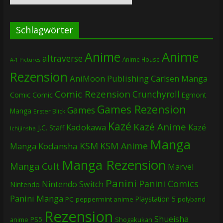
Schlagwörter
Anime
Anime
altraverse
Anime House
A-1 Pictures
Rezension
AniMoon Publishing
Carlsen Manga
Comic Rezension
Crunchyroll
Comic
Comic
Egmont
Games Rezension
Games
Manga
Erster Blick
Kazé
Kazé Anime
Kadokawa
Kazé
J.C. Staff
Ichijinsha
Manga
KSM
KSM Anime
Manga
Kodansha
Manga Rezension
Manga Cult
Marvel
Panini
Panini Comics
Nintendo Switch
Nintendo
Panini Manga
Playstation 5
PC
peppermint anime
polyband
Rezension
Shueisha
PS5
Shogakukan
anime