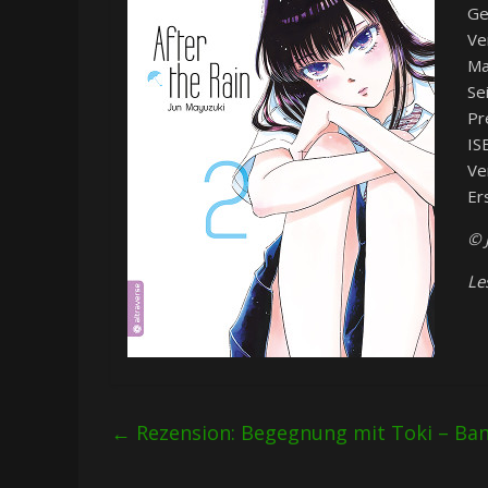
Ge
Ve
Ma
Se
Pr
IS
Ve
Er
© 
Le
←
Rezension: Begegnung mit Toki – Ban