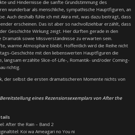
likte und Hindernisse die sanfte Grundstimmung des
eren wunderbar als menschliche, sympathische Hauptfiguren, an
be. Auch deshalb fühle ich mit Akira mit, was dazu beiträgt, dass
ender erscheinen. Das ist aber so nachvollziehbar erzählt, dass
 der Geschichte Wirkung zeigt. Hier dürften gerade in den
Dramatik sowie Missverständnisse zu erwarten sein.
te, warme Atmosphäre bleibt. Hoffentlich wird die Reihe nicht
lltags-Geschichte mit den liebenswerten Hauptfiguren die
e, langsam erzählte Slice-of-Life-, Romantik- und/oder Coming-
u richtig.
ik, der selbst die ersten dramatischeren Momente nichts von
e Bereitstellung eines Rezensionsexemplars von After the
tails
tel: After the Rain – Band 2
iginaltitel: Koi wa Ameagari no You ni