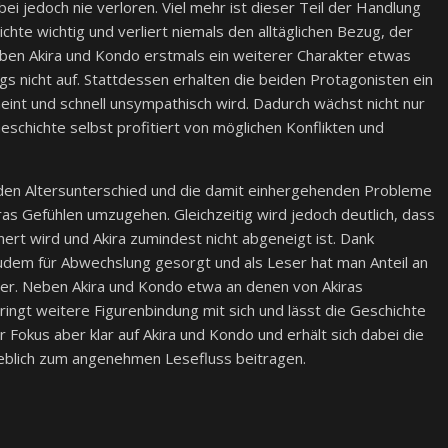
jedoch nie verloren. Viel mehr ist dieser Teil der Handlung
ichte wichtig und verliert niemals den alltäglichen Bezug, der
eben Akira und Kondo erstmals ein weiterer Charakter etwas
s nicht auf. Stattdessen erhalten die beiden Protagonisten ein
heint und schnell unsympathisch wird. Dadurch wächst nicht nur
Geschichte selbst profitiert von möglichen Konflikten und
den Altersunterschied und die damit einhergehenden Probleme
iras Gefühlen umzugehen. Gleichzeitig wird jedoch deutlich, dass
nnert wird und Akira zumindest nicht abgeneigt ist. Dank
zudem für Abwechslung gesorgt und als Leser hat man Anteil an
er. Neben Akira und Kondo etwa an denen von Akiras
ngt weitere Figurenbindung mit sich und lässt die Geschichte
r Fokus aber klar auf Akira und Kondo und erhält sich dabei die
eblich zum angenehmen Lesefluss beitragen.