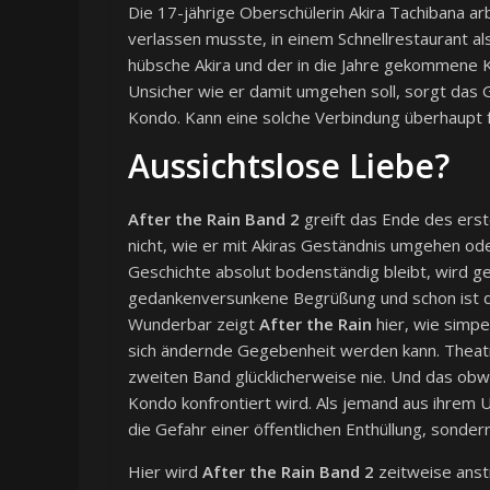
Die 17-jährige Oberschülerin Akira Tachibana arb
verlassen musste, in einem Schnellrestaurant als 
hübsche Akira und der in die Jahre gekommene Ko
Unsicher wie er damit umgehen soll, sorgt das 
Kondo. Kann eine solche Verbindung überhaupt f
Aussichtslose Liebe?
After the Rain Band 2
greift das Ende des ers
nicht, wie er mit Akiras Geständnis umgehen oder
Geschichte absolut bodenständig bleibt, wird ge
gedankenversunkene Begrüßung und schon ist der
Wunderbar zeigt
After the Rain
hier, wie simpe
sich ändernde Gegebenheit werden kann. Theatra
zweiten Band glücklicherweise nie. Und das obw
Kondo konfrontiert wird. Als jemand aus ihrem U
die Gefahr einer öffentlichen Enthüllung, sonder
Hier wird
After the Rain Band 2
zeitweise anstr