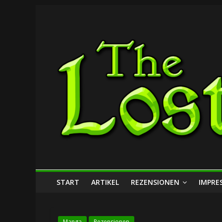
Zum
The
Inhalt
springen
Lost
Dungeon
START
ARTIKEL
REZENSIONEN
IMPRE
Manga
Rezensionen