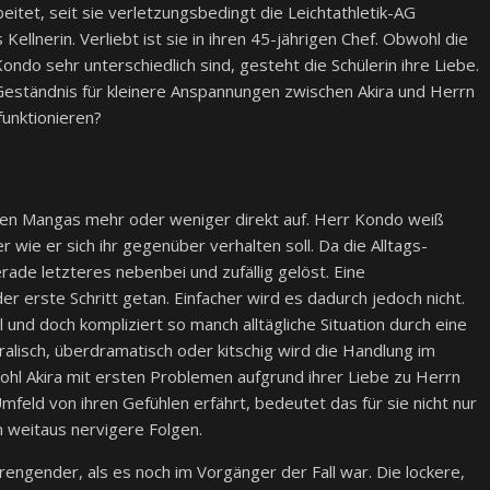
eitet, seit sie verletzungsbedingt die Leichtathletik-AG
Kellnerin. Verliebt ist sie in ihren 45-jährigen Chef. Obwohl die
ndo sehr unterschiedlich sind, gesteht die Schülerin ihre Liebe.
Geständnis für kleinere Anspannungen zwischen Akira und Herrn
unktionieren?
ten Mangas mehr oder weniger direkt auf. Herr Kondo weiß
 wie er sich ihr gegenüber verhalten soll. Da die Alltags-
rade letzteres nebenbei und zufällig gelöst. Eine
 erste Schritt getan. Einfacher wird es dadurch jedoch nicht.
l und doch kompliziert so manch alltägliche Situation durch eine
lisch, überdramatisch oder kitschig wird die Handlung im
ohl Akira mit ersten Problemen aufgrund ihrer Liebe zu Herrn
mfeld von ihren Gefühlen erfährt, bedeutet das für sie nicht nur
n weitaus nervigere Folgen.
engender, als es noch im Vorgänger der Fall war. Die lockere,