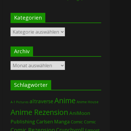
Kategorien
Kategorien
Archiv
Archiv
Schlagwörter
Anime
altraverse
Anime House
A-1 Pictures
Anime Rezension
AniMoon
Publishing
Carlsen Manga
Comic
Comic
Comic Rezension
Crunchyroll
Egmont