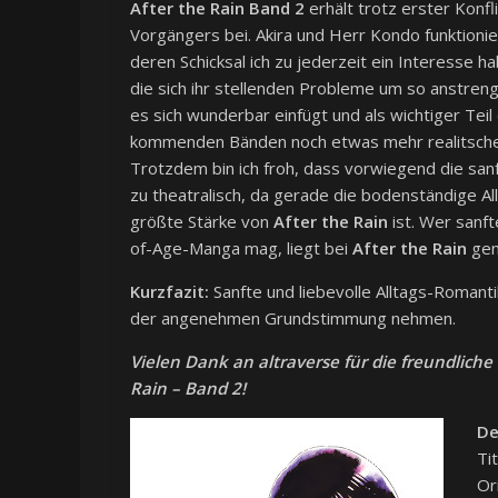
After the Rain Band 2
erhält trotz erster Konf
Vorgängers bei. Akira und Herr Kondo funktioni
deren Schicksal ich zu jederzeit ein Interesse ha
die sich ihr stellenden Probleme um so anstreng
es sich wunderbar einfügt und als wichtiger Teil
kommenden Bänden noch etwas mehr realitsche 
Trotzdem bin ich froh, dass vorwiegend die sanf
zu theatralisch, da gerade die bodenständige A
größte Stärke von
After the Rain
ist. Wer sanft
of-Age-Manga mag, liegt bei
After the Rain
gena
Kurzfazit:
Sanfte und liebevolle Alltags-Romant
der angenehmen Grundstimmung nehmen.
Vielen Dank an altraverse für die freundlich
Rain – Band 2!
De
Ti
Or