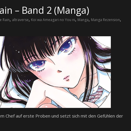
Rain – Band 2 (Manga)
,
,
,
,
,
he Rain
altraverse
Koi wa Ameagari no You ni
Manga
Manga Rezension
rem Chef auf erste Proben und setzt sich mit den Gefühlen der