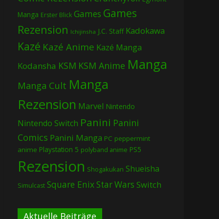
Games
Games
Manga
Erster Blick
Rezension
Kadokawa
J.C. Staff
Ichijinsha
Kazé
Kazé Anime
Kazé Manga
Manga
KSM
KSM Anime
Kodansha
Manga
Manga Cult
Rezension
Marvel
Nintendo
Panini
Panini
Nintendo Switch
Comics
Panini Manga
PC
peppermint
Playstation 5
PS5
anime
polyband anime
Rezension
Shueisha
Shogakukan
Square Enix
Star Wars
Switch
Simulcast
Aktuelle Beiträge