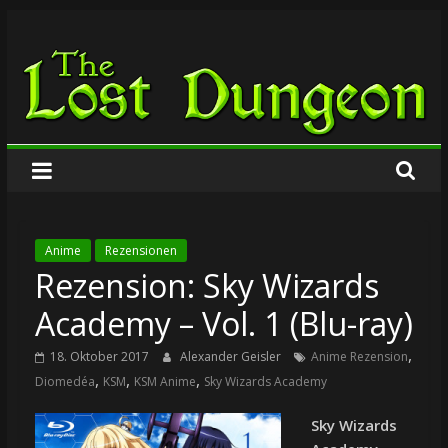
Zum
The
Inhalt
springen
Lost
Dungeon
Anime
Rezensionen
Rezension: Sky Wizards
Academy – Vol. 1 (Blu-ray)
,
18. Oktober 2017
Alexander Geisler
Anime Rezension
,
,
,
Diomedéa
KSM
KSM Anime
Sky Wizards Academy
Sky Wizards