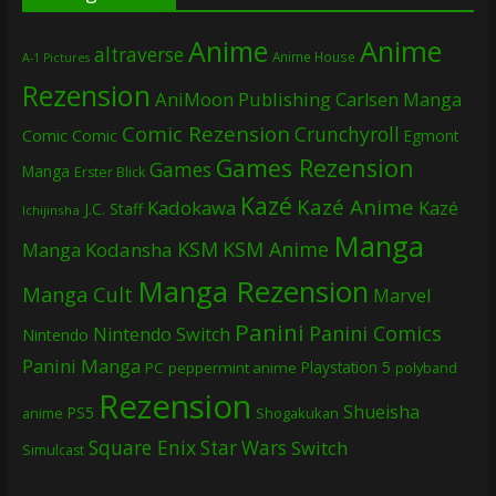
Anime
Anime
altraverse
Anime House
A-1 Pictures
Rezension
AniMoon Publishing
Carlsen Manga
Comic Rezension
Crunchyroll
Comic
Comic
Egmont
Games Rezension
Games
Manga
Erster Blick
Kazé
Kazé Anime
Kadokawa
Kazé
J.C. Staff
Ichijinsha
Manga
KSM
KSM Anime
Manga
Kodansha
Manga Rezension
Manga Cult
Marvel
Panini
Panini Comics
Nintendo Switch
Nintendo
Panini Manga
Playstation 5
PC
peppermint anime
polyband
Rezension
Shueisha
PS5
Shogakukan
anime
Square Enix
Star Wars
Switch
Simulcast