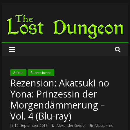
Zum
The
Inhalt
springen
Lost
Dungeon
Anime
Rezensionen
Rezension: Akatsuki no
Yona: Prinzessin der
Morgendämmerung –
Vol. 4 (Blu-ray)
15. September 2017
Alexander Geisler
Akatsuki no