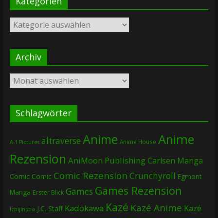
Kategorien
Kategorien
Archiv
Archiv
Schlagwörter
Anime
Anime
altraverse
Anime House
A-1 Pictures
Rezension
AniMoon Publishing
Carlsen Manga
Comic Rezension
Crunchyroll
Comic
Comic
Egmont
Games Rezension
Games
Manga
Erster Blick
Kazé
Kazé Anime
Kadokawa
Kazé
J.C. Staff
Ichijinsha