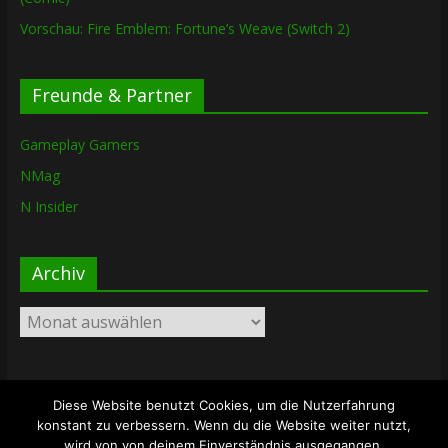
Vorschau: Fire Emblem: Fortune’s Weave (Switch 2)
Freunde & Partner
Gameplay Gamers
NMag
N Insider
Archiv
Archiv
Diese Website benutzt Cookies, um die Nutzerfahrung
Copyright © 2026
The Lost Dungeon
. Alle Rechte vorbehalten.
konstant zu verbessern. Wenn du die Website weiter nutzt,
Theme: ColorMag von
ThemeGrill
. Bereitgestellt von
wird von von deinem Einverständnis ausgegangen.