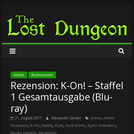
Zum
The
Inhalt
springen
Lost
Dungeon
Anime
Rezensionen
Rezension: K-On! – Staffel
1 Gesamtausgabe (Blu-
ray)
,
21. August 2017
Alexander Geisler
Anime
Anime
,
,
,
,
,
,
Rezension
K-On!
Kakifly
Kazé
Kazé Anime
Kyoto Animation
,
Naoko Yamada
Rezension