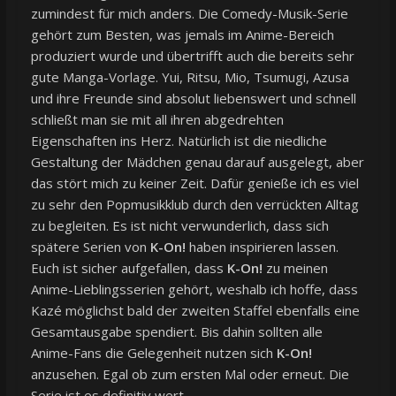
zumindest für mich anders. Die Comedy-Musik-Serie
gehört zum Besten, was jemals im Anime-Bereich
produziert wurde und übertrifft auch die bereits sehr
gute Manga-Vorlage. Yui, Ritsu, Mio, Tsumugi, Azusa
und ihre Freunde sind absolut liebenswert und schnell
schließt man sie mit all ihren abgedrehten
Eigenschaften ins Herz. Natürlich ist die niedliche
Gestaltung der Mädchen genau darauf ausgelegt, aber
das stört mich zu keiner Zeit. Dafür genieße ich es viel
zu sehr den Popmusikklub durch den verrückten Alltag
zu begleiten. Es ist nicht verwunderlich, dass sich
spätere Serien von
K-On!
haben inspirieren lassen.
Euch ist sicher aufgefallen, dass
K-On!
zu meinen
Anime-Lieblingsserien gehört, weshalb ich hoffe, dass
Kazé möglichst bald der zweiten Staffel ebenfalls eine
Gesamtausgabe spendiert. Bis dahin sollten alle
Anime-Fans die Gelegenheit nutzen sich
K-On!
anzusehen. Egal ob zum ersten Mal oder erneut. Die
Serie ist es definitiv wert.