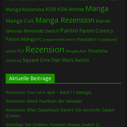
Manga
KSM
KSM Anime
Manga
Kodansha
Manga Rezension
Manga Cult
Marvel
Panini
Panini Comics
Nintendo Switch
Nintendo
Panini Manga
Playstation 5
PC
peppermint anime
polyband
Rezension
Shueisha
PS5
Shogakukan
anime
Square Enix
Star Wars
Switch
Simulcast
Aktuelle Beiträge
Rezension: Your Lie in April – Band 11 (Manga)
Rezension: Meine Nachbarn der Yamadas
Rezension: Elfies Zauberbuch Band 6: Der korsische Zauber
(Comic)
Vorschau: Fire Emblem: Fortune’s Weave (Switch 2)