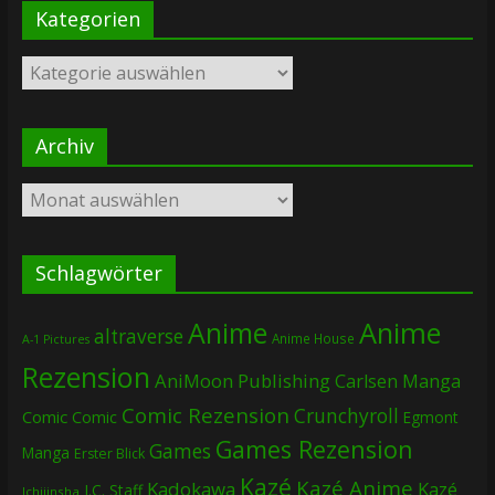
Kategorien
Kategorien
Archiv
Archiv
Schlagwörter
Anime
Anime
altraverse
Anime House
A-1 Pictures
Rezension
AniMoon Publishing
Carlsen Manga
Comic Rezension
Crunchyroll
Comic
Comic
Egmont
Games Rezension
Games
Manga
Erster Blick
Kazé
Kazé Anime
Kadokawa
Kazé
J.C. Staff
Ichijinsha