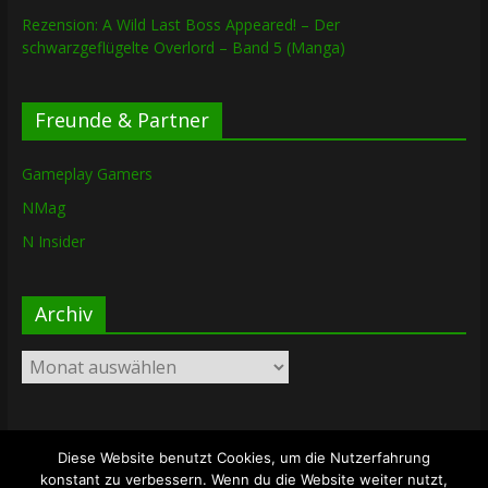
Rezension: A Wild Last Boss Appeared! – Der
schwarzgeflügelte Overlord – Band 5 (Manga)
Freunde & Partner
Gameplay Gamers
NMag
N Insider
Archiv
Archiv
Diese Website benutzt Cookies, um die Nutzerfahrung
Copyright © 2026
The Lost Dungeon
. Alle Rechte vorbehalten.
konstant zu verbessern. Wenn du die Website weiter nutzt,