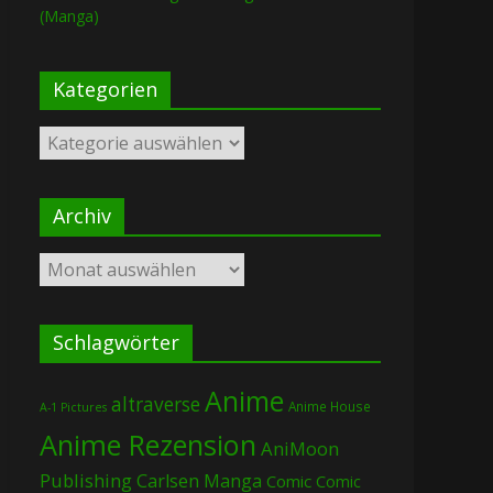
(Manga)
Kategorien
Kategorien
Archiv
Archiv
Schlagwörter
Anime
altraverse
Anime House
A-1 Pictures
Anime Rezension
AniMoon
Publishing
Carlsen Manga
Comic
Comic