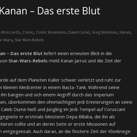
Kanan – Das erste Blut
,
,
,
,
,
,
 Broccardo
Comic
Comic Rezension
David Curiel
Greg Weisman
Kanan
,
ar Wars
Star Wars Rebels
an – Das erste Blut
liefert einen erneuten Blick in die
 von
Star-Wars-Rebels
-Held Kanan Jarrus und die Zeit der
urde auf dem Planeten Kaller schwer verletzt und ruht zur
em kleinen Medcenter in einem Bacta-Tank. Während seine
hn bangen und sich einem Angriff durch das Imperium
en, überkommen den ohnmächtigen Jedi Erinnerungen an seine
h Caleb Dume hieß und Jüngling im Jedi-Tempel auf Coruscant
egnete er erstmals Meisterin Depa Billaba, die ihn als
ieren sollte und an deren Seite er erste Missionen auf
 entgegensah. Auch daran, an die finstere Zeit der Klonkriege