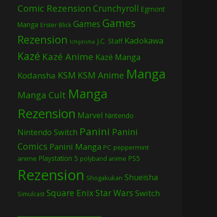
Comic Rezension
Crunchyroll
Egmont
Games
Games
Manga
Erster Blick
Rezension
Kadokawa
J.C. Staff
Ichijinsha
Kazé
Kazé Anime
Kazé Manga
Manga
KSM
KSM Anime
Kodansha
Manga
Manga Cult
Rezension
Marvel
Nintendo
Panini
Panini
Nintendo Switch
Comics
Panini Manga
PC
peppermint
Playstation 5
PS5
anime
polyband anime
Rezension
Shueisha
Shogakukan
Square Enix
Star Wars
Switch
Simulcast