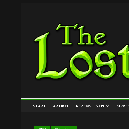
Zum
The
Inhalt
springen
Lost
Dungeon
START
ARTIKEL
REZENSIONEN
IMPRE
Comic
Rezensionen