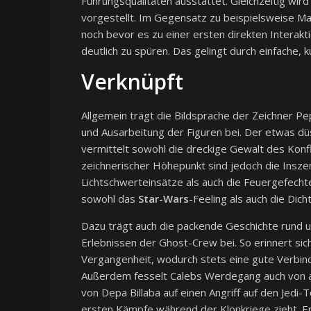
Führungsqualitäten ausstattet. Gleichzeitig wird
vorgestellt. Im Gegensatz zu beispielsweise Ma
noch bevor es zu einer ersten direkten Intera
deutlich zu spüren. Das gelingt durch einfache, k
Verknüpft
Allgemein trägt die Bildsprache der Zeichner P
und Ausarbeitung der Figuren bei. Der etwas düst
vermittelt sowohl die dreckige Gewalt des Konfli
zeichnerischer Höhepunkt sind jedoch die Insze
Lichtschwerteinsätze als auch die Feuergefecht
sowohl das
Star-Wars
-Feeling als auch die Di
Dazu trägt auch die packende Geschichte rund 
Erlebnissen der Ghost-Crew bei. So erinnert si
Vergangenheit, wodurch stets eine gute Verbin
Außerdem fesselt Calebs Werdegang auch von all
von Depa Billaba auf einen Angriff auf den Jedi
ersten Kämpfe während der Klonkriege zieht. Ers