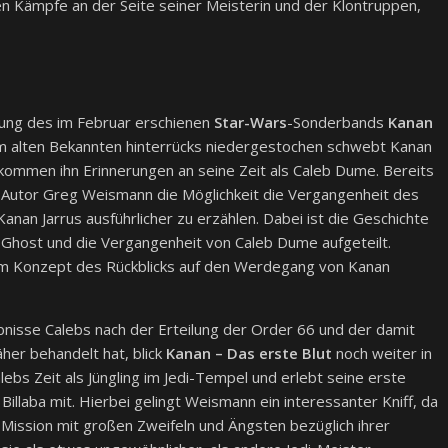
en Kämpfe an der Seite seiner Meisterin und der Klontruppen,
zung des im Februar erschienen
Star-Wars
-Sonderbands
Kanan
em alten Bekannten hinterrücks niedergestochen schwebt Kanan
kommen ihn Erinnerungen an seine Zeit als Caleb Dume. Bereits
Autor Greg Weismann die Möglichkeit die Vergangenheit des
anan Jarrus ausführlicher zu erzählen. Dabei ist die Geschichte
Ghost und die Vergangenheit von Caleb Dume aufgeteilt.
em Konzept des Rückblicks auf den Werdegang von Kanan
bnisse Calebs nach der Erteilung der Order 66 und der damit
her behandelt hat, blick
Kanan – Das erste Blut
noch weiter in
ebs Zeit als Jüngling im Jedi-Tempel und erlebt seine erste
llaba mit. Hierbei gelingt Weismann ein interessanter Kniff, da
n Mission mit großen Zweifeln und Ängsten bezüglich ihrer