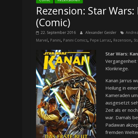
Rezension: Star Wars: 
(Comic)
22. September 2016
Alexander Geisler
Andrea
,
,
,
,
,
Marvel
Panini
Panini Comics
Pepe Larraz
Rezension
St
Star Wars: Kan
Vergangenheit
Klonkriege.
Kanan Jarrus w
Heilung in ein
Kameraden um i
ausgesetzt seh
Zeit als er noc
war. Damals beg
Padawan akzept
fremden Welten