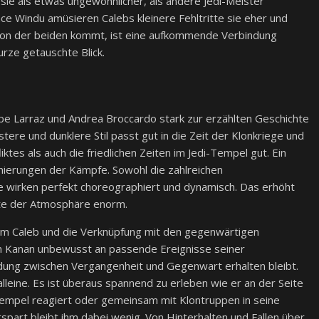
 sie als etwas ungewöhnlicher, als andere Jedi-Meister
ce Windu amüsieren Calebs kleinere Fehltritte sie eher und
ktion der beiden kommt, ist eine aufkommende Verbindung
urze getauschte Blick.
epe Larraz und Andrea Broccardo stark zur erzählten Geschichte
ere und dunklere Stil passt gut in die Zeit der Klonkriege und
ktes als auch die friedlichen Zeiten im Jedi-Tempel gut. Ein
nierungen der Kämpfe. Sowohl die zahlreichen
e wirken perfekt choreographiert und dynamisch. Das erhöht
chte der Atmosphäre enorm.
um Caleb und die Verknüpfung mit den gegenwärtigen
ch Kanan unbewusst an passende Ereignisse seiner
dung zwischen Vergangenheit und Gegenwart erhalten bleibt.
eine. Es ist überaus spannend zu erleben wie er an der Seite
-Tempel reagiert oder gemeinsam mit Klontruppen in seine
part bleibt ihm dabei wenig. Von Hinterhalten und Fallen über