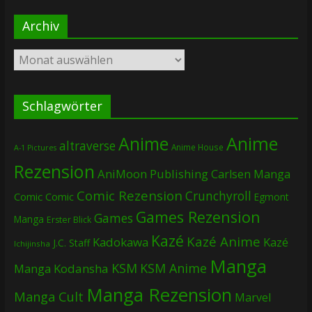
Archiv
Archiv
Schlagwörter
Anime
Anime
altraverse
Anime House
A-1 Pictures
Rezension
AniMoon Publishing
Carlsen Manga
Comic Rezension
Crunchyroll
Comic
Comic
Egmont
Games Rezension
Games
Manga
Erster Blick
Kazé
Kazé Anime
Kadokawa
Kazé
J.C. Staff
Ichijinsha
Manga
KSM
KSM Anime
Manga
Kodansha
Manga Rezension
Manga Cult
Marvel