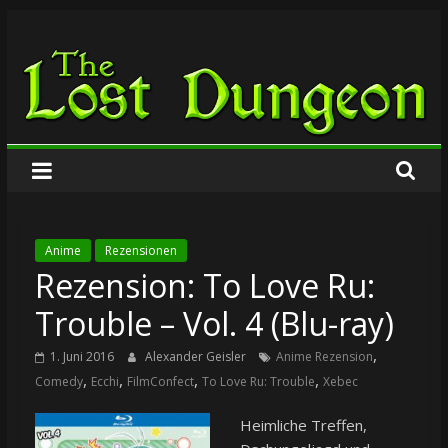
Zum
The
Inhalt
springen
Lost
Dungeon
Anime
Rezensionen
Rezension: To Love Ru:
Trouble – Vol. 4 (Blu-ray)
,
1. Juni 2016
Alexander Geisler
Anime Rezension
,
,
,
,
Comedy
Ecchi
FilmConfect
To Love Ru: Trouble
Xebec
Heimliche Treffen,