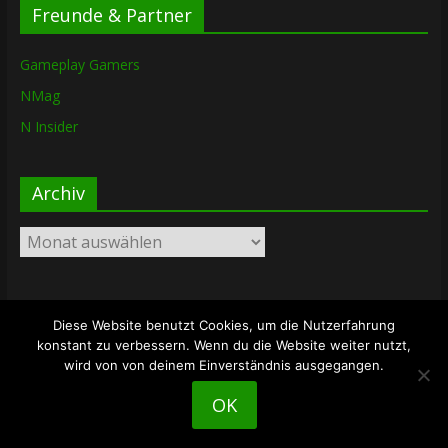
Freunde & Partner
Gameplay Gamers
NMag
N Insider
Archiv
Archiv
Diese Website benutzt Cookies, um die Nutzerfahrung
Copyright © 2026
The Lost Dungeon
. Alle Rechte vorbehalten.
konstant zu verbessern. Wenn du die Website weiter nutzt,
Theme: ColorMag von
ThemeGrill
. Bereitgestellt von
wird von von deinem Einverständnis ausgegangen.
WordPress
.
OK