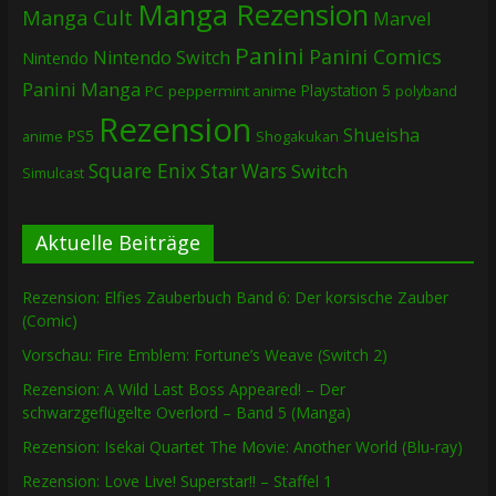
Manga Rezension
Manga Cult
Marvel
Panini
Panini Comics
Nintendo Switch
Nintendo
Panini Manga
Playstation 5
PC
peppermint anime
polyband
Rezension
Shueisha
PS5
Shogakukan
anime
Square Enix
Star Wars
Switch
Simulcast
Aktuelle Beiträge
Rezension: Elfies Zauberbuch Band 6: Der korsische Zauber
(Comic)
Vorschau: Fire Emblem: Fortune’s Weave (Switch 2)
Rezension: A Wild Last Boss Appeared! – Der
schwarzgeflügelte Overlord – Band 5 (Manga)
Rezension: Isekai Quartet The Movie: Another World (Blu-ray)
Rezension: Love Live! Superstar!! – Staffel 1