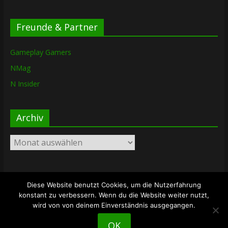
Freunde & Partner
Gameplay Gamers
NMag
N Insider
Archiv
Archiv
Diese Website benutzt Cookies, um die Nutzerfahrung
Copyright © 2026
The Lost Dungeon
. Alle Rechte vorbehalten.
konstant zu verbessern. Wenn du die Website weiter nutzt,
Theme: ColorMag von
ThemeGrill
. Bereitgestellt von
wird von von deinem Einverständnis ausgegangen.
WordPress
.
OK