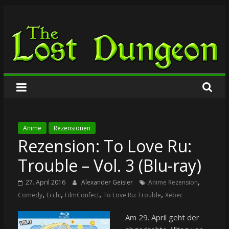
Zum
The
Inhalt
springen
Lost
Dungeon
Anime
Rezensionen
Rezension: To Love Ru:
Trouble – Vol. 3 (Blu-ray)
,
27. April 2016
Alexander Geisler
Anime Rezension
,
,
,
,
Comedy
Ecchi
FilmConfect
To Love Ru: Trouble
Xebec
Am 29. April geht der