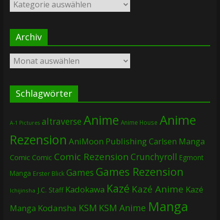
Kategorien
Archiv
Archiv
Schlagwörter
Anime
Anime
altraverse
Anime House
A-1 Pictures
Rezension
AniMoon Publishing
Carlsen Manga
Comic Rezension
Crunchyroll
Comic
Comic
Egmont
Games Rezension
Games
Manga
Erster Blick
Kazé
Kazé Anime
Kadokawa
Kazé
J.C. Staff
Ichijinsha
Manga
KSM
KSM Anime
Manga
Kodansha