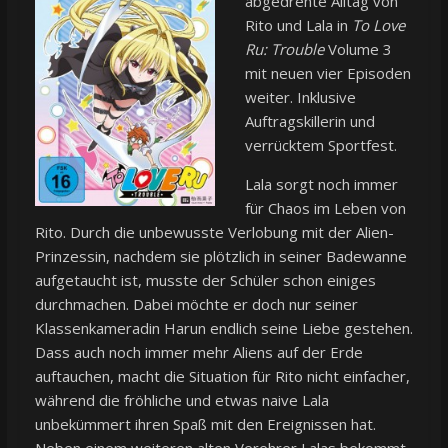
abgedrehte Alltag von
Rito und Lala in
To Love
Ru: Trouble
Volume 3
mit neuen vier Episoden
weiter. Inklusive
Auftragskillerin und
verrücktem Sportfest.
Lala sorgt noch immer
für Chaos im Leben von
Rito. Durch die unbewusste Verlobung mit der Alien-
Prinzessin, nachdem sie plötzlich in seiner Badewanne
aufgetaucht ist, musste der Schüler schon einiges
durchmachen. Dabei möchte er doch nur seiner
Klassenkameradin Harun endlich seine Liebe gestehen.
Dass auch noch immer mehr Aliens auf der Erde
auftauchen, macht die Situation für Rito nicht einfacher,
während die fröhliche und etwas naive Lala
unbekümmert ihren Spaß mit den Ereignissen hat.
Neben einem weiteren alten Verehrer Lalas bekommt