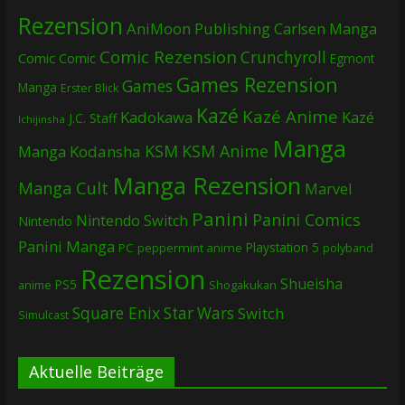
Rezension
AniMoon Publishing
Carlsen Manga
Comic Rezension
Crunchyroll
Comic
Comic
Egmont
Games Rezension
Games
Manga
Erster Blick
Kazé
Kazé Anime
Kadokawa
Kazé
J.C. Staff
Ichijinsha
Manga
KSM
KSM Anime
Manga
Kodansha
Manga Rezension
Manga Cult
Marvel
Panini
Panini Comics
Nintendo Switch
Nintendo
Panini Manga
Playstation 5
PC
peppermint anime
polyband
Rezension
Shueisha
PS5
Shogakukan
anime
Square Enix
Star Wars
Switch
Simulcast
Aktuelle Beiträge