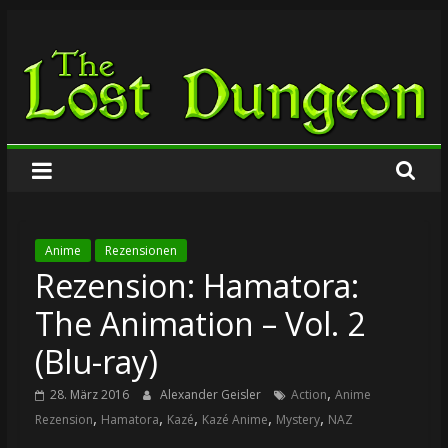
Zum
The
Inhalt
springen
Lost
Dungeon
Anime
Rezensionen
Rezension: Hamatora:
The Animation – Vol. 2
(Blu-ray)
,
28. März 2016
Alexander Geisler
Action
Anime
,
,
,
,
,
Rezension
Hamatora
Kazé
Kazé Anime
Mystery
NAZ