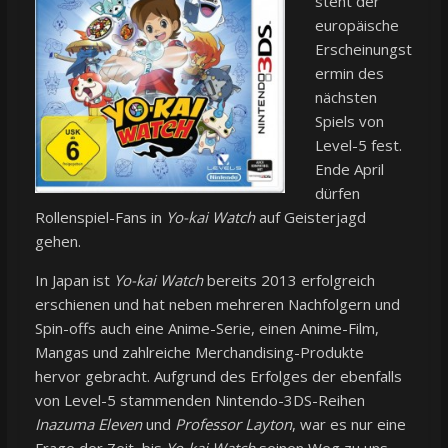
steht der
europäische
Erscheinungst
ermin des
nächsten
Spiels von
Level-5 fest.
Ende April
dürfen
Rollenspiel-Fans in
Yo-kai Watch
auf Geisterjagd
gehen.
In Japan ist
Yo-kai Watch
bereits 2013 erfolgreich
erschienen und hat neben mehreren Nachfolgern und
Spin-offs auch eine Anime-Serie, einen Anime-Film,
Mangas und zahlreiche Merchandising-Produkte
hervor gebracht. Aufgrund des Erfolges der ebenfalls
von Level-5 stammenden Nintendo-3DS-Reihen
Inazuma Eleven
und
Professor Layton
, war es nur eine
Frage der Zeit, bis
Yo-kai Watch
seinen Weg zu uns