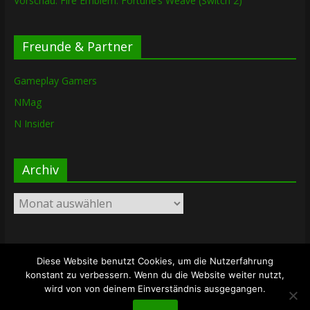
Vorschau: Fire Emblem: Fortune’s Weave (Switch 2)
Freunde & Partner
Gameplay Gamers
NMag
N Insider
Archiv
Archiv
Diese Website benutzt Cookies, um die Nutzerfahrung
Copyright © 2026
The Lost Dungeon
. Alle Rechte vorbehalten.
konstant zu verbessern. Wenn du die Website weiter nutzt,
Theme: ColorMag von
ThemeGrill
. Bereitgestellt von
wird von von deinem Einverständnis ausgegangen.
WordPress
.