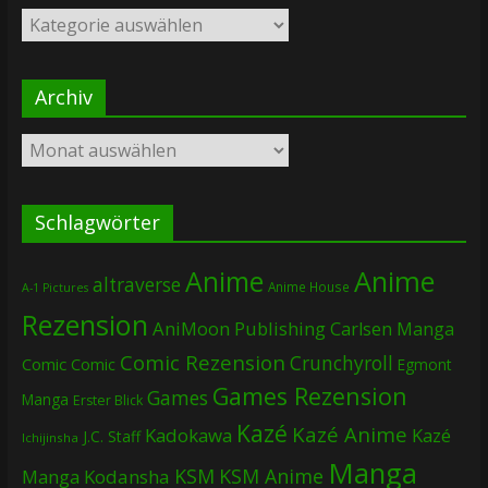
Kategorien
Archiv
Archiv
Schlagwörter
Anime
Anime
altraverse
Anime House
A-1 Pictures
Rezension
AniMoon Publishing
Carlsen Manga
Comic Rezension
Crunchyroll
Comic
Comic
Egmont
Games Rezension
Games
Manga
Erster Blick
Kazé
Kazé Anime
Kadokawa
Kazé
J.C. Staff
Ichijinsha
Manga
KSM
KSM Anime
Manga
Kodansha