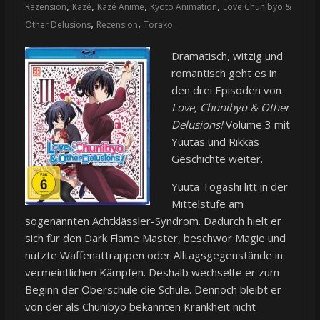
,
,
,
,
Rezension
Kazé
Kazé Anime
Kyoto Animation
Love Chunibyo &
,
,
Other Delusions
Rezension
Torako
Dramatisch, witzig und
romantisch geht es in
den drei Episoden von
Love, Chunibyo & Other
Delusions!
Volume 3 mit
Yuutas und Rikkas
Geschichte weiter.
Yuuta Togashi litt in der
Mittelstufe am
sogenannten Achtklässler-Syndrom. Dadurch hielt er
sich für den Dark Flame Master, beschwor Magie und
nutzte Waffenattrappen oder Alltagsgegenstände in
vermeintlichen Kämpfen. Deshalb wechselte er zum
Beginn der Oberschule die Schule. Dennoch bleibt er
von der als Chunibyo bekannten Krankheit nicht