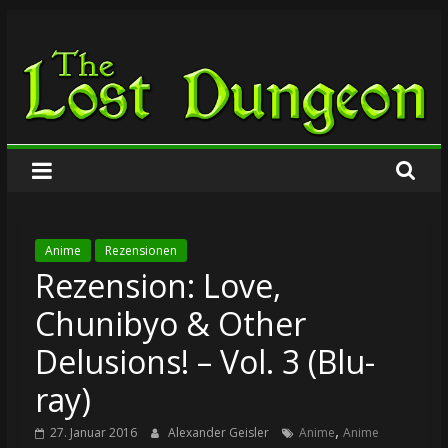
Zum
The
Inhalt
springen
Lost
Dungeon
Anime
Rezensionen
Rezension: Love,
Chunibyo & Other
Delusions! – Vol. 3 (Blu-
ray)
,
27. Januar 2016
Alexander Geisler
Anime
Anime