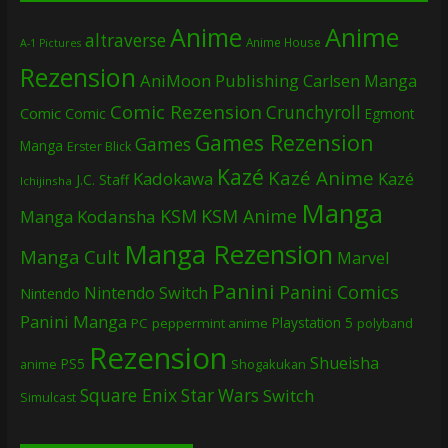
Anime
Anime
altraverse
Anime House
A-1 Pictures
Rezension
AniMoon Publishing
Carlsen Manga
Comic Rezension
Crunchyroll
Comic
Comic
Egmont
Games Rezension
Games
Manga
Erster Blick
Kazé
Kazé Anime
Kadokawa
Kazé
J.C. Staff
Ichijinsha
Manga
KSM
KSM Anime
Manga
Kodansha
Manga Rezension
Manga Cult
Marvel
Panini
Panini Comics
Nintendo Switch
Nintendo
Panini Manga
Playstation 5
PC
peppermint anime
polyband
Rezension
Shueisha
PS5
Shogakukan
anime
Square Enix
Star Wars
Switch
Simulcast