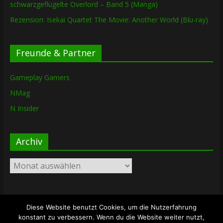
schwarzgeflügelte Overlord – Band 5 (Manga)
Rezension: Isekai Quartet The Movie: Another World (Blu-ray)
Freunde & Partner
Gameplay Gamers
NMag
N Insider
Archiv
Archiv
Diese Website benutzt Cookies, um die Nutzerfahrung
Copyright © 2026
The Lost Dungeon
. Alle Rechte vorbehalten.
konstant zu verbessern. Wenn du die Website weiter nutzt,