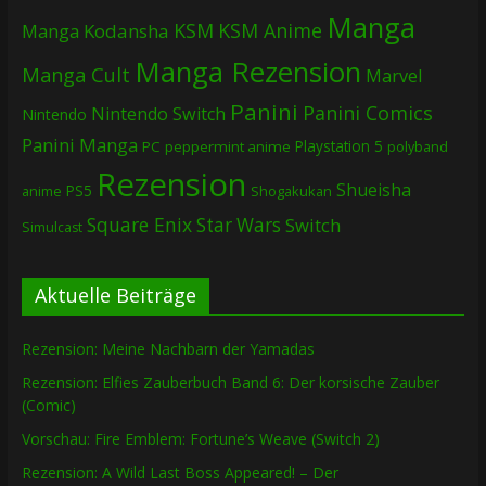
Manga
KSM
KSM Anime
Manga
Kodansha
Manga Rezension
Manga Cult
Marvel
Panini
Panini Comics
Nintendo Switch
Nintendo
Panini Manga
Playstation 5
PC
peppermint anime
polyband
Rezension
Shueisha
PS5
Shogakukan
anime
Square Enix
Star Wars
Switch
Simulcast
Aktuelle Beiträge
Rezension: Meine Nachbarn der Yamadas
Rezension: Elfies Zauberbuch Band 6: Der korsische Zauber
(Comic)
Vorschau: Fire Emblem: Fortune’s Weave (Switch 2)
Rezension: A Wild Last Boss Appeared! – Der