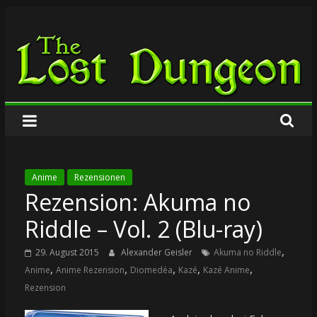
Zum
The
Inhalt
springen
Lost
Dungeon
Anime
Rezensionen
Rezension: Akuma no
Riddle – Vol. 2 (Blu-ray)
,
29. August 2015
Alexander Geisler
Akuma no Riddle
,
,
,
,
,
Anime
Anime Rezension
Diomedéa
Kazé
Kazé Anime
Rezension