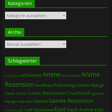
Kategorien
Kategorien
Archiv
Archiv
Schlagwörter
Anime
Anime
altraverse
Anime House
A-1 Pictures
Rezension
AniMoon Publishing
Carlsen Manga
Comic Rezension
Crunchyroll
Comic
Comic
Egmont
Games Rezension
Games
Manga
Erster Blick
Kazé
Kazé Anime
Kadokawa
Kazé
J.C. Staff
Ichijinsha