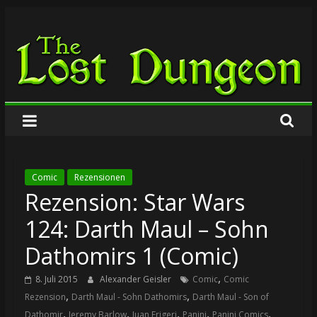
Zum
The
Inhalt
springen
Lost
Dungeon
Comic
Rezensionen
Rezension: Star Wars
124: Darth Maul – Sohn
Dathomirs 1 (Comic)
,
8. Juli 2015
Alexander Geisler
Comic
Comic
,
,
Rezension
Darth Maul - Sohn Dathomirs
Darth Maul - Son of
,
,
,
,
,
Dathomir
Jeremy Barlow
Juan Frigeri
Panini
Panini Comics