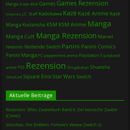
Games Rezension
Games
Manga
Erster Blick
Kazé
Kazé Anime
Kadokawa
Kazé
J.C. Staff
Ichijinsha
Manga
KSM
KSM Anime
Manga
Kodansha
Manga Rezension
Manga Cult
Marvel
Panini
Panini Comics
Nintendo Switch
Nintendo
Panini Manga
Playstation 5
PC
peppermint anime
polyband
Rezension
Shueisha
PS5
Shogakukan
anime
Square Enix
Star Wars
Switch
Simulcast
Aktuelle Beiträge
Rezension: Elfies Zauberbuch Band 6: Der korsische Zauber
(Comic)
Vorschau: Fire Emblem: Fortune’s Weave (Switch 2)