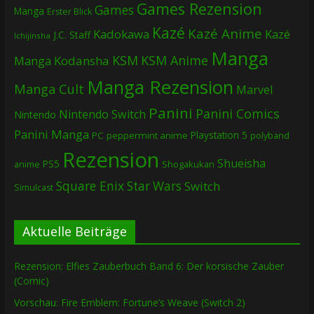
Games Rezension
Games
Manga
Erster Blick
Kazé
Kazé Anime
Kadokawa
Kazé
J.C. Staff
Ichijinsha
Manga
KSM
KSM Anime
Manga
Kodansha
Manga Rezension
Manga Cult
Marvel
Panini
Panini Comics
Nintendo Switch
Nintendo
Panini Manga
Playstation 5
PC
peppermint anime
polyband
Rezension
Shueisha
PS5
Shogakukan
anime
Square Enix
Star Wars
Switch
Simulcast
Aktuelle Beiträge
Rezension: Elfies Zauberbuch Band 6: Der korsische Zauber
(Comic)
Vorschau: Fire Emblem: Fortune’s Weave (Switch 2)