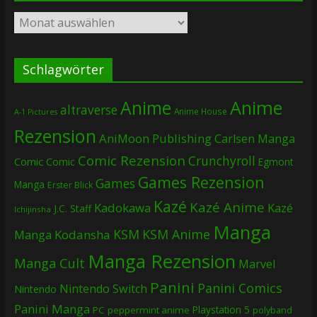
Archiv
Schlagwörter
Anime
Anime
altraverse
Anime House
A-1 Pictures
Rezension
AniMoon Publishing
Carlsen Manga
Comic Rezension
Crunchyroll
Comic
Comic
Egmont
Games Rezension
Games
Manga
Erster Blick
Kazé
Kazé Anime
Kadokawa
Kazé
J.C. Staff
Ichijinsha
Manga
KSM
KSM Anime
Manga
Kodansha
Manga Rezension
Manga Cult
Marvel
Panini
Panini Comics
Nintendo Switch
Nintendo
Panini Manga
Playstation 5
PC
peppermint anime
polyband