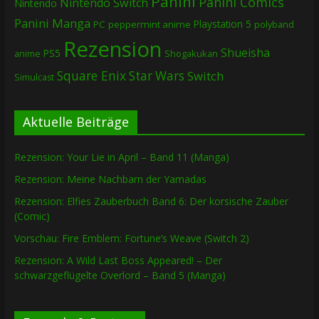
Panini
Panini Comics
Nintendo Switch
Nintendo
Panini Manga
Playstation 5
PC
peppermint anime
polyband
Rezension
Shueisha
PS5
Shogakukan
anime
Square Enix
Star Wars
Switch
Simulcast
Aktuelle Beiträge
Rezension: Your Lie in April – Band 11 (Manga)
Rezension: Meine Nachbarn der Yamadas
Rezension: Elfies Zauberbuch Band 6: Der korsische Zauber
(Comic)
Vorschau: Fire Emblem: Fortune’s Weave (Switch 2)
Rezension: A Wild Last Boss Appeared! – Der
schwarzgeflügelte Overlord – Band 5 (Manga)