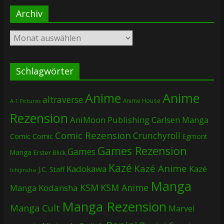
Archiv
Archiv
Schlagwörter
Anime
Anime
altraverse
Anime House
A-1 Pictures
Rezension
AniMoon Publishing
Carlsen Manga
Comic Rezension
Crunchyroll
Comic
Comic
Egmont
Games Rezension
Games
Manga
Erster Blick
Kazé
Kazé Anime
Kadokawa
Kazé
J.C. Staff
Ichijinsha
Manga
KSM
KSM Anime
Manga
Kodansha
Manga Rezension
Manga Cult
Marvel