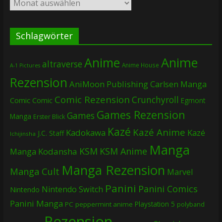
Archiv
Schlagwörter
Anime
Anime
altraverse
Anime House
A-1 Pictures
Rezension
AniMoon Publishing
Carlsen Manga
Comic Rezension
Crunchyroll
Comic
Comic
Egmont
Games Rezension
Games
Manga
Erster Blick
Kazé
Kazé Anime
Kadokawa
Kazé
J.C. Staff
Ichijinsha
Manga
KSM
KSM Anime
Manga
Kodansha
Manga Rezension
Manga Cult
Marvel
Panini
Panini Comics
Nintendo Switch
Nintendo
Panini Manga
Playstation 5
PC
peppermint anime
polyband
Rezension