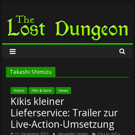
Zum
The
Inhalt
springen
Lost
Dungeon
Takashi Shimizu
Anime
Film & Serie
News
Kikis kleiner
Lieferservice: Trailer zur
Live-Action-Umsetzung
,
11. Dezember 2013
Alexander Geisler
Fûka Koshiba