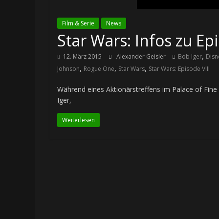
Film & Serie
News
Star Wars: Infos zu Ep
,
12. März 2015
Alexander Geisler
Bob Iger
Disn
,
,
,
Johnson
Rogue One
Star Wars
Star Wars: Episode VIII
Während eines Aktionärstreffens im Palace of Fine
Iger,
Weiterlesen