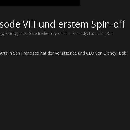
isode VIII und erstem Spin-off
,
,
,
,
,
ey
Felicity Jones
Gareth Edwards
Kathleen Kennedy
Lucasfilm
Rian
 Arts in San Francisco hat der Vorsitzende und CEO von Disney, Bob