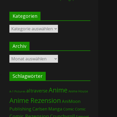
Kategorien
Kategorien
Archiv
Archiv
Schlagwörter
Anime
altraverse
Anime House
A-1 Pictures
Anime Rezension
AniMoon
Publishing
Carlsen Manga
Comic
Comic
Comic Rezension
Crunchyroll
Egmont