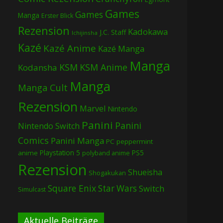
Games
Games
Manga
Erster Blick
Rezension
Kadokawa
J.C. Staff
Ichijinsha
Kazé
Kazé Anime
Kazé Manga
Manga
KSM
KSM Anime
Kodansha
Manga
Manga Cult
Rezension
Marvel
Nintendo
Panini
Panini
Nintendo Switch
Comics
Panini Manga
PC
peppermint
Playstation 5
PS5
anime
polyband anime
Rezension
Shueisha
Shogakukan
Square Enix
Star Wars
Switch
Simulcast
Aktuelle Beiträge