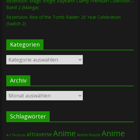
Rezension: Magic Knight Rayearth Clamp Premium Collection –
Band 2 (Manga)
Rezension: Rise of the Tomb Raider: 20 Year Celebration
(Switch 2)
Kategorien
Kategorien
Archiv
Archiv
Schlagwörter
Anime
Anime
altraverse
Anime House
A-1 Pictures