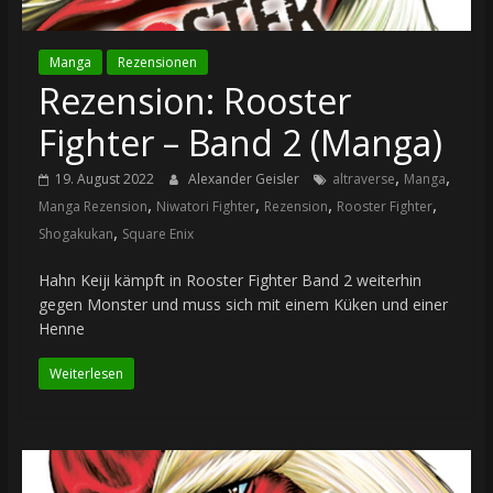
Manga
Rezensionen
Rezension: Rooster
Fighter – Band 2 (Manga)
,
,
19. August 2022
Alexander Geisler
altraverse
Manga
,
,
,
,
Manga Rezension
Niwatori Fighter
Rezension
Rooster Fighter
,
Shogakukan
Square Enix
Hahn Keiji kämpft in Rooster Fighter Band 2 weiterhin
gegen Monster und muss sich mit einem Küken und einer
Henne
Weiterlesen