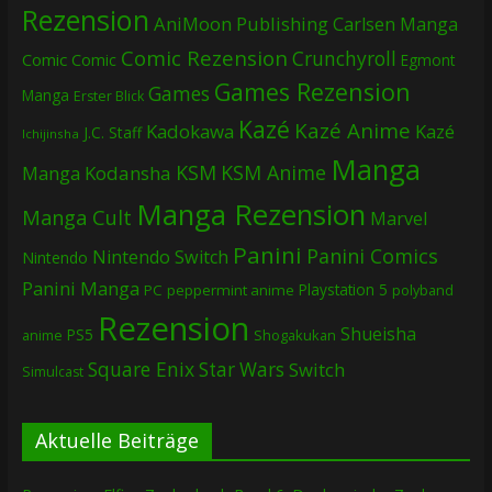
Rezension
AniMoon Publishing
Carlsen Manga
Comic Rezension
Crunchyroll
Comic
Comic
Egmont
Games Rezension
Games
Manga
Erster Blick
Kazé
Kazé Anime
Kadokawa
Kazé
J.C. Staff
Ichijinsha
Manga
KSM
KSM Anime
Manga
Kodansha
Manga Rezension
Manga Cult
Marvel
Panini
Panini Comics
Nintendo Switch
Nintendo
Panini Manga
Playstation 5
PC
peppermint anime
polyband
Rezension
Shueisha
PS5
Shogakukan
anime
Square Enix
Star Wars
Switch
Simulcast
Aktuelle Beiträge