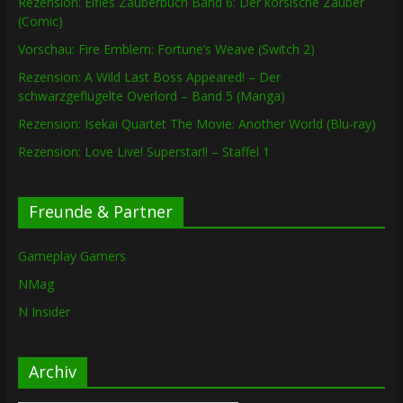
Rezension: Elfies Zauberbuch Band 6: Der korsische Zauber
(Comic)
Vorschau: Fire Emblem: Fortune’s Weave (Switch 2)
Rezension: A Wild Last Boss Appeared! – Der
schwarzgeflügelte Overlord – Band 5 (Manga)
Rezension: Isekai Quartet The Movie: Another World (Blu-ray)
Rezension: Love Live! Superstar!! – Staffel 1
Freunde & Partner
Gameplay Gamers
NMag
N Insider
Archiv