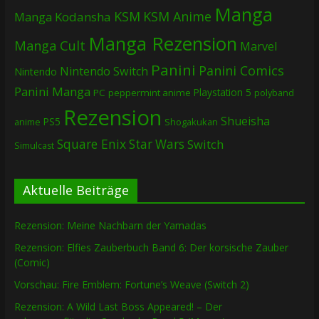
Manga
KSM
KSM Anime
Manga
Kodansha
Manga Rezension
Manga Cult
Marvel
Panini
Panini Comics
Nintendo Switch
Nintendo
Panini Manga
Playstation 5
PC
peppermint anime
polyband
Rezension
Shueisha
PS5
Shogakukan
anime
Square Enix
Star Wars
Switch
Simulcast
Aktuelle Beiträge
Rezension: Meine Nachbarn der Yamadas
Rezension: Elfies Zauberbuch Band 6: Der korsische Zauber
(Comic)
Vorschau: Fire Emblem: Fortune’s Weave (Switch 2)
Rezension: A Wild Last Boss Appeared! – Der