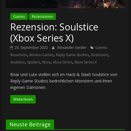
Games
Rezensionen
Rezension: Soulstice
(Xbox Series X)
20. September 2022
Alexander Geisler
Games
,
,
,
,
Rezension
Modus Games
Reply Game Studios
Rezension
,
,
,
,
Soulstice
Spiders
Xbox
Xbox Series
Xbox Series X
Briar und Lute stellen sich im Hack & Slash Soulstice von
Reply Game Studios bedrohlichen Monstern und ihren
eigenen Dämonen.
Weiterlesen
Neuste Beiträge