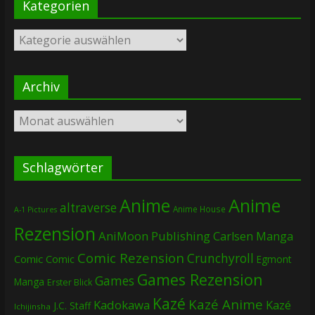
Kategorien
Kategorien
Archiv
Archiv
Schlagwörter
Anime
Anime
altraverse
Anime House
A-1 Pictures
Rezension
AniMoon Publishing
Carlsen Manga
Comic Rezension
Crunchyroll
Comic
Comic
Egmont
Games Rezension
Games
Manga
Erster Blick
Kazé
Kazé Anime
Kadokawa
Kazé
J.C. Staff
Ichijinsha