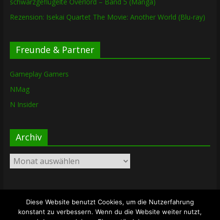
schwarzgeflügelte Overlord – Band 5 (Manga)
Rezension: Isekai Quartet The Movie: Another World (Blu-ray)
Freunde & Partner
Gameplay Gamers
NMag
N Insider
Archiv
Archiv
Diese Website benutzt Cookies, um die Nutzerfahrung
Copyright © 2026
The Lost Dungeon
. Alle Rechte vorbehalten.
konstant zu verbessern. Wenn du die Website weiter nutzt,
Theme: ColorMag von
ThemeGrill
. Bereitgestellt von