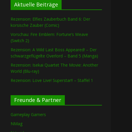
Aktuelle Beiträge
Rezension: Elfies Zauberbuch Band 6: Der
korsische Zauber (Comic)
Vorschau: Fire Emblem: Fortune’s Weave
(Switch 2)
Rezension: A Wild Last Boss Appeared! – Der
schwarzgeflügelte Overlord – Band 5 (Manga)
Rezension: Isekai Quartet The Movie: Another
World (Blu-ray)
Rezension: Love Live! Superstar!! – Staffel 1
Freunde & Partner
Gameplay Gamers
NMag