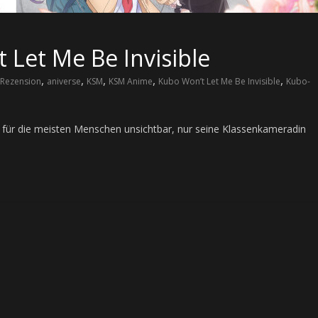
 Let Me Be Invisible
,
,
,
,
,
Rezension
aniverse
KSM
KSM Anime
Kubo Won’t Let Me Be Invisible
Kubo-
ble für die meisten Menschen unsichtbar, nur seine Klassenkameradin