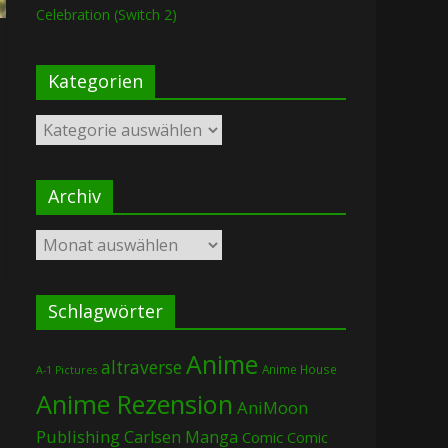
Celebration (Switch 2)
Kategorien
Kategorien
Archiv
Archiv
Schlagwörter
Anime
altraverse
Anime House
A-1 Pictures
Anime Rezension
AniMoon
Publishing
Carlsen Manga
Comic
Comic