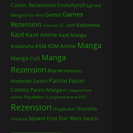
Comic Rezension
Crunchyroll
Egmont
Games
Games
Manga
Erster Blick
Rezension
Kadokawa
J.C. Staff
Ichijinsha
Kazé
Kazé Anime
Kazé Manga
Manga
KSM
KSM Anime
Kodansha
Manga
Manga Cult
Rezension
Marvel
Nintendo
Panini
Panini
Nintendo Switch
Comics
Panini Manga
PC
peppermint
Playstation 5
PS5
anime
polyband anime
Rezension
Shueisha
Shogakukan
Square Enix
Star Wars
Switch
Simulcast