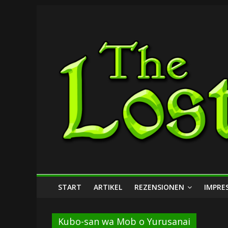
Zum
The
Inhalt
springen
Lost
Dungeon
START
ARTIKEL
REZENSIONEN
IMPRE
Kubo-san wa Mob o Yurusanai