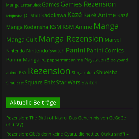
Games Rezension
Games
Manga
Erster Blick
Kazé
Kazé Anime
Kadokawa
Kazé
J.C. Staff
Ichijinsha
Manga
KSM
KSM Anime
Manga
Kodansha
Manga Rezension
Manga Cult
Marvel
Panini
Panini Comics
Nintendo Switch
Nintendo
Panini Manga
Playstation 5
PC
peppermint anime
polyband
Rezension
Shueisha
PS5
Shogakukan
anime
Square Enix
Star Wars
Switch
Simulcast
Aktuelle Beiträge
Rezension: The Birth of Kitaro: Das Geheimnis von GeGeGe
(Blu-ray)
Rezension: Gibt’s denn keine Gyaru, die nett zu Otaku sind?! –