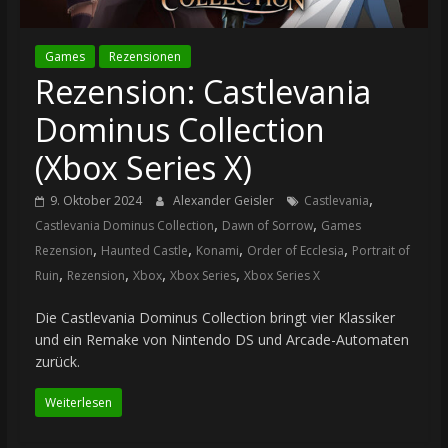
Games
Rezensionen
Rezension: Castlevania
Dominus Collection
(Xbox Series X)
,
9. Oktober 2024
Alexander Geisler
Castlevania
,
,
Castlevania Dominus Collection
Dawn of Sorrow
Games
,
,
,
,
Rezension
Haunted Castle
Konami
Order of Ecclesia
Portrait of
,
,
,
,
Ruin
Rezension
Xbox
Xbox Series
Xbox Series X
Die Castlevania Dominus Collection bringt vier Klassiker
und ein Remake von Nintendo DS und Arcade-Automaten
zurück.
Weiterlesen