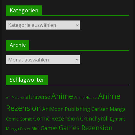
Kategorien
Kategorien
Archiv
Archiv
Schlagwörter
Anime
Anime
altraverse
Anime House
A-1 Pictures
Rezension
AniMoon Publishing
Carlsen Manga
Comic Rezension
Crunchyroll
Comic
Comic
Egmont
Games Rezension
Games
Manga
Erster Blick