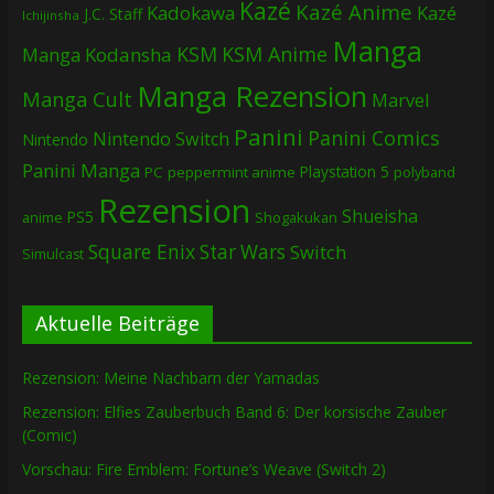
Kazé
Kazé Anime
Kadokawa
Kazé
J.C. Staff
Ichijinsha
Manga
KSM
KSM Anime
Manga
Kodansha
Manga Rezension
Manga Cult
Marvel
Panini
Panini Comics
Nintendo Switch
Nintendo
Panini Manga
Playstation 5
PC
peppermint anime
polyband
Rezension
Shueisha
PS5
Shogakukan
anime
Square Enix
Star Wars
Switch
Simulcast
Aktuelle Beiträge
Rezension: Meine Nachbarn der Yamadas
Rezension: Elfies Zauberbuch Band 6: Der korsische Zauber
(Comic)
Vorschau: Fire Emblem: Fortune’s Weave (Switch 2)