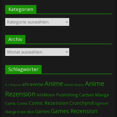
Kategorien
Kategorien
Archiv
Archiv
Schlagwörter
Anime
Anime
altraverse
Anime House
A-1 Pictures
Rezension
AniMoon Publishing
Carlsen Manga
Comic Rezension
Crunchyroll
Comic
Comic
Egmont
Games Rezension
Games
Manga
Erster Blick