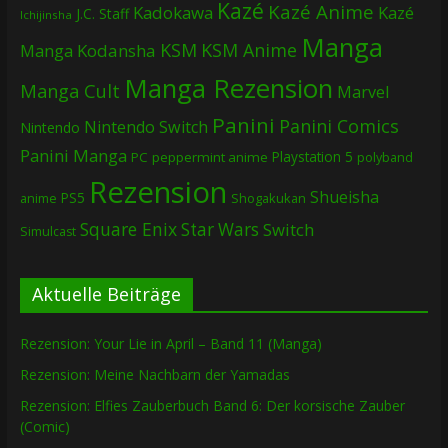
Kazé
Kazé Anime
Kadokawa
Kazé
J.C. Staff
Ichijinsha
Manga
KSM
KSM Anime
Manga
Kodansha
Manga Rezension
Manga Cult
Marvel
Panini
Panini Comics
Nintendo Switch
Nintendo
Panini Manga
Playstation 5
PC
peppermint anime
polyband
Rezension
Shueisha
PS5
Shogakukan
anime
Square Enix
Star Wars
Switch
Simulcast
Aktuelle Beiträge
Rezension: Your Lie in April – Band 11 (Manga)
Rezension: Meine Nachbarn der Yamadas
Rezension: Elfies Zauberbuch Band 6: Der korsische Zauber
(Comic)