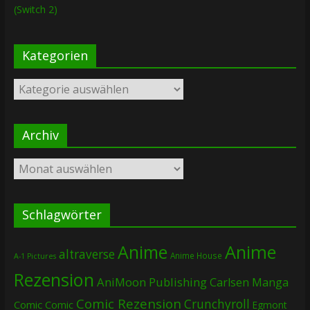
(Switch 2)
Kategorien
Kategorien
Archiv
Archiv
Schlagwörter
Anime
Anime
altraverse
Anime House
A-1 Pictures
Rezension
AniMoon Publishing
Carlsen Manga
Comic Rezension
Crunchyroll
Comic
Comic
Egmont