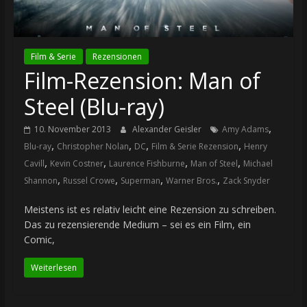
Film & Serie
Rezensionen
Film-Rezension: Man of
Steel (Blu-ray)
,
10. November 2013
Alexander Geisler
Amy Adams
,
,
,
,
Blu-ray
Christopher Nolan
DC
Film & Serie Rezension
Henry
,
,
,
,
Cavill
Kevin Costner
Laurence Fishburne
Man of Steel
Michael
,
,
,
,
Shannon
Russel Crowe
Superman
Warner Bros.
Zack Snyder
Meistens ist es relativ leicht eine Rezension zu schreiben.
Das zu rezensierende Medium – sei es ein Film, ein
Comic,
Weiterlesen