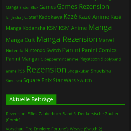
Games Rezension
Games
Manga
Erster Blick
Kazé
Kazé Anime
Kadokawa
Kazé
J.C. Staff
Ichijinsha
Manga
KSM
KSM Anime
Manga
Kodansha
Manga Rezension
Manga Cult
Marvel
Panini
Panini Comics
Nintendo Switch
Nintendo
Panini Manga
Playstation 5
PC
peppermint anime
polyband
Rezension
Shueisha
PS5
Shogakukan
anime
Square Enix
Star Wars
Switch
Simulcast
Aktuelle Beiträge
Rezension: Elfies Zauberbuch Band 6: Der korsische Zauber
(Comic)
Vorschau: Fire Emblem: Fortune’s Weave (Switch 2)