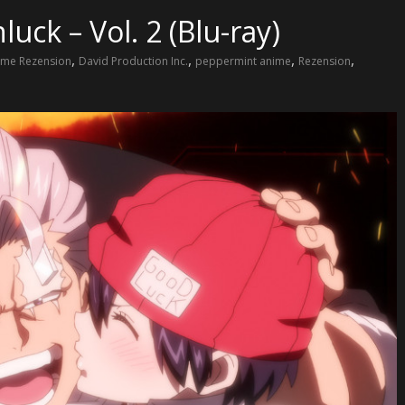
ck – Vol. 2 (Blu-ray)
,
,
,
,
ime Rezension
David Production Inc.
peppermint anime
Rezension