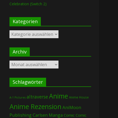
Celebration (Switch 2)
Kategorien
Kategorien
Archiv
Archiv
Schlagwörter
Anime
altraverse
Anime House
A-1 Pictures
Anime Rezension
AniMoon
Publishing
Carlsen Manga
Comic
Comic