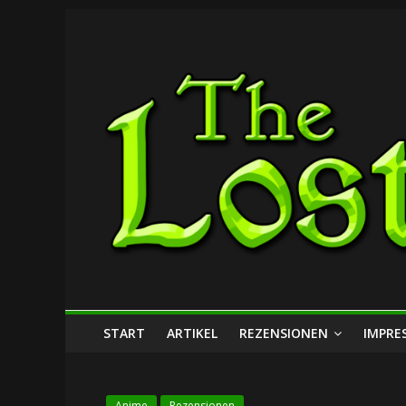
Zum
The
Inhalt
springen
Lost
Dungeon
START
ARTIKEL
REZENSIONEN
IMPRE
Anime
Rezensionen