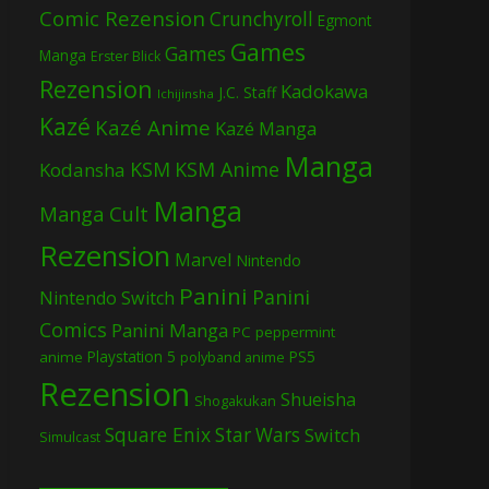
Comic Rezension
Crunchyroll
Egmont
Games
Games
Manga
Erster Blick
Rezension
Kadokawa
J.C. Staff
Ichijinsha
Kazé
Kazé Anime
Kazé Manga
Manga
KSM
KSM Anime
Kodansha
Manga
Manga Cult
Rezension
Marvel
Nintendo
Panini
Panini
Nintendo Switch
Comics
Panini Manga
PC
peppermint
Playstation 5
PS5
anime
polyband anime
Rezension
Shueisha
Shogakukan
Square Enix
Star Wars
Switch
Simulcast