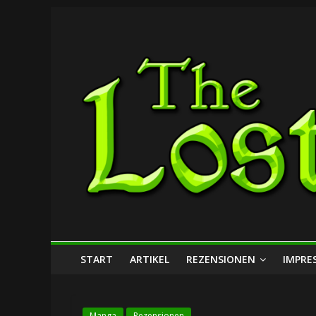
Zum
The
Inhalt
springen
Lost
Dungeon
START
ARTIKEL
REZENSIONEN
IMPRE
Manga
Rezensionen