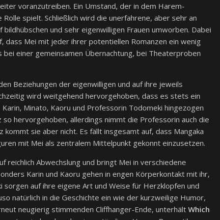
weiter voranzutreiben. Ein Umstand, der in dem Harem-
le spielt. Schließlich wird die unerfahrene, aber sehr an
ünf bildhübschen und sehr eigenwilligen Frauen umworben. Dabei
, dass Mei mit jeder ihrer potentiellen Romanzen ein wenig
ei es bei einer gemeinsamen Übernachtung, bei Theaterproben
en Beziehungen der eigenwilligen und auf ihre jeweils
ichzeitig wird weitgehend hervorgehoben, dass es stets ein
i, Karin, Minato, Kaoru und Professorin Todomeki hingezogen
anz so hervorgehoben, allerdings nimmt die Professorin auch die
urz kommt sie aber nicht. Es fällt insgesamt auf, dass Mangaka
uren mit Mei als zentralem Mittelpunkt gekonnt einzusetzen.
uf reichlich Abwechslung und bringt Mei in verschiedene
sonders Karin und Kaoru gehen in engen Körperkontakt mit ihr,
i sorgen auf ihre eigene Art und Weise für Herzklopfen und
auso natürlich in die Geschichte ein wie der kurzweilige Humor,
erneut neugierig stimmenden Cliffhanger-Ende, unterhält
Which