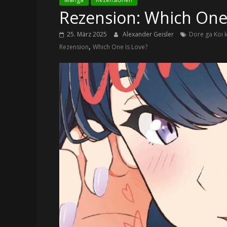
Rezension: Which One 
25. März 2025
Alexander Geisler
Dore ga Koi 
,
Rezension
Which One Is Love?