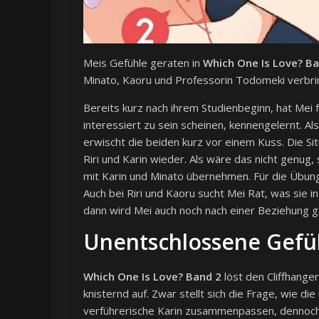
Meis Gefühle geraten in
Which One Is Love? Ba
Minato, Kaoru und Professorin Todomeki verbri
Bereits kurz nach ihrem Studienbeginn, hat Mei fü
interessiert zu sein scheinen, kennengelernt. Als
erwischt die beiden kurz vor einem Kuss. Die Situ
Riri und Karin wieder. Als wäre das nicht genug
mit Karin und Minato übernehmen. Für die Übung
Auch bei Riri und Kaoru sucht Mei Rat, was sie 
dann wird Mei auch noch nach einer Beziehung ge
Unentschlossene Gefü
Which One Is Love? Band 2
löst den Cliffhange
knisternd auf. Zwar stellt sich die Frage, wie d
verführerische Karin zusammenpassen, dennoch 