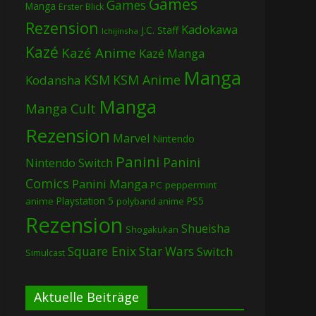
Games
Games
Manga
Erster Blick
Rezension
Kadokawa
J.C. Staff
Ichijinsha
Kazé
Kazé Anime
Kazé Manga
Manga
KSM
KSM Anime
Kodansha
Manga
Manga Cult
Rezension
Marvel
Nintendo
Panini
Panini
Nintendo Switch
Comics
Panini Manga
PC
peppermint
Playstation 5
PS5
anime
polyband anime
Rezension
Shueisha
Shogakukan
Square Enix
Star Wars
Switch
Simulcast
Aktuelle Beiträge