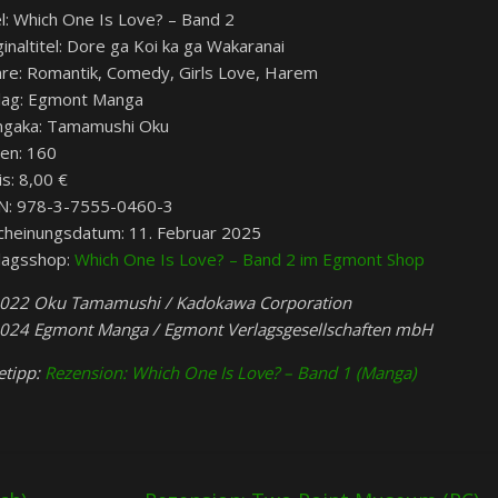
el: Which One Is Love? – Band 2
ginaltitel: Dore ga Koi ka ga Wakaranai
re: Romantik, Comedy, Girls Love, Harem
lag: Egmont Manga
gaka: Tamamushi Oku
ten: 160
is: 8,00 €
N: 978-3-7555-0460-3
cheinungsdatum: 11. Februar 2025
lagsshop:
Which One Is Love? – Band 2 im Egmont Shop
022 Oku Tamamushi / Kadokawa Corporation
024 Egmont Manga / Egmont Verlagsgesellschaften mbH
etipp:
Rezension: Which One Is Love? – Band 1 (Manga)