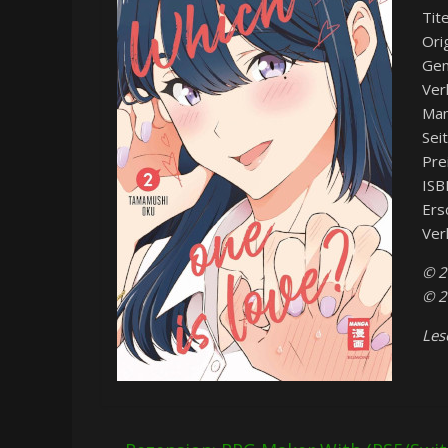
Tit
Ori
Gen
Ver
Man
Sei
Pre
ISB
Ers
Ver
© 2
© 2
Les