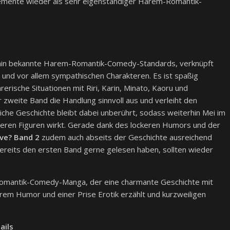
emente wieder als sehr eigenständiger Harem-Romantik-
rhin bekannte Harem-Romantik-Comedy-Standards, verknüpft
 und vor allem sympathischen Charakteren. Es ist spaßig
erische Situationen mit Riri, Karin, Minato, Kaoru und
 zweite Band die Handlung sinnvoll aus und verleiht den
iche Geschichte bleibt dabei unberührt, sodass weiterhin Mei im
nderen Figuren wirkt. Gerade dank des lockeren Humors und der
ve? Band 2
zudem auch abseits der Geschichte ausreichend
ereits den ersten Band gerne gelesen haben, sollten wieder
omantik-Comedy-Manga, der eine charmante Geschichte mit
rem Humor und einer Prise Erotik erzählt und kurzweiligen
ails