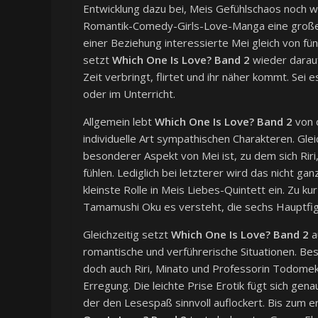
Entwicklung dazu bei, Meis Gefühlschaos noch 
Romantik-Comedy-Girls-Love-Manga eine große Rol
einer Beziehung interessierte Mei gleich von f
setzt
Which One Is Love? Band 2
wieder darauf
Zeit verbringt, flirtet und ihr näher kommt. S
oder im Unterricht.
Allgemein lebt
Which One Is Love? Band 2
von d
individuelle Art sympathischen Charakteren. Gle
besonderer Aspekt von Mei ist, zu dem sich Rir
fühlen. Lediglich bei letzterer wird das nicht g
kleinste Rolle in Meis Liebes-Quintett ein. Zu k
Tamamushi Oku es versteht, die sechs Hauptfig
Gleichzeitig setzt
Which One Is Love? Band 2
a
romantische und verführerische Situationen. Be
doch auch Riri, Minato und Professorin Todomek
Erregung. Die leichte Prise Erotik fügt sich gen
der den Lesespaß sinnvoll auflockert. Bis zum 