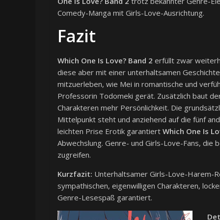
One Is Love? Band 2
trotz bekannter Genre-El
Comedy-Manga mit Girls-Love-Ausrichtung.
Fazit
Which One Is Love? Band 2
erfüllt zwar weite
diese aber mit einer unterhaltsamen Geschichte
mitzuerleben, wie Mei in romantische und verführ
Professorin Todomeki gerät. Zusätzlich baut der
Charakteren mehr Persönlichkeit. Die grundsätzl
Mittelpunkt steht und anziehend auf die fünf a
leichten Prise Erotik garantiert
Which One Is Lo
Abwechslung. Genre- und Girls-Love-Fans, die b
zugreifen.
Kurzfazit:
Unterhaltsamer Girls-Love-Harem-R
sympathischen, eigenwilligen Charakteren, locke
Genre-Lesespaß garantiert.
Det