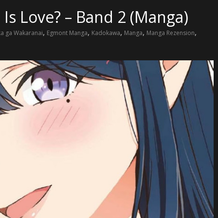
Is Love? – Band 2 (Manga)
,
,
,
,
,
ka ga Wakaranai
Egmont Manga
Kadokawa
Manga
Manga Rezension