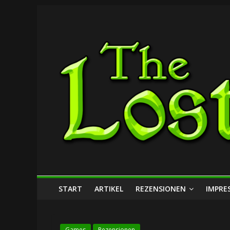
Zum
The
Inhalt
springen
Lost
Dungeon
START
ARTIKEL
REZENSIONEN
IMPRE
Games
Rezensionen