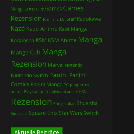
Games
Games
Manga
Erster Blick
Rezension
Kadokawa
J.C. Staff
Ichijinsha
Kazé
Kazé Anime
Kazé Manga
Manga
KSM
KSM Anime
Kodansha
Manga
Manga Cult
Rezension
Marvel
Nintendo
Panini
Panini
Nintendo Switch
Comics
Panini Manga
PC
peppermint
Playstation 5
PS5
anime
polyband anime
Rezension
Shueisha
Shogakukan
Square Enix
Star Wars
Switch
Simulcast
Aktuelle Beiträge