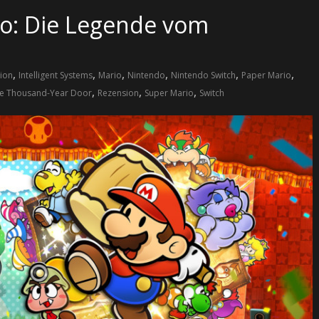
io: Die Legende vom
,
,
,
,
,
,
ion
Intelligent Systems
Mario
Nintendo
Nintendo Switch
Paper Mario
,
,
,
he Thousand-Year Door
Rezension
Super Mario
Switch