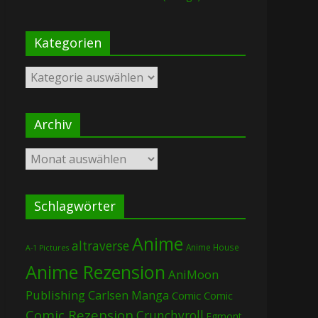
Kategorien
Kategorien
Archiv
Archiv
Schlagwörter
Anime
altraverse
Anime House
A-1 Pictures
Anime Rezension
AniMoon
Publishing
Carlsen Manga
Comic
Comic
Comic Rezension
Crunchyroll
Egmont