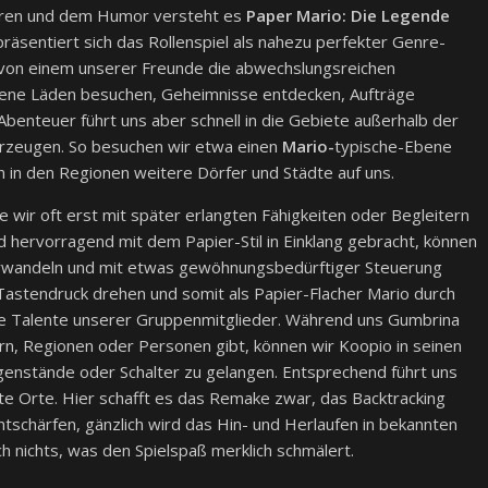
teren und dem Humor versteht es
Paper Mario: Die Legende
präsentiert sich das Rollenspiel als nahezu perfekter Genre-
et von einem unserer Freunde die abwechslungsreichen
dene Läden besuchen, Geheimnisse entdecken, Aufträge
enteuer führt uns aber schnell in die Gebiete außerhalb der
überzeugen. So besuchen wir etwa einen
Mario-
typische-Ebene
n in den Regionen weitere Dörfer und Städte auf uns.
ie wir oft erst mit später erlangten Fähigkeiten oder Begleitern
d hervorragend mit dem Papier-Stil in Einklang gebracht, können
 verwandeln und mit etwas gewöhnungsbedürftiger Steuerung
Tastendruck drehen und somit als Papier-Flacher Mario durch
e Talente unserer Gruppenmitglieder. Während uns Gumbrina
rn, Regionen oder Personen gibt, können wir Koopio in seinen
enstände oder Schalter zu gelangen. Entsprechend führt uns
e Orte. Hier schafft es das Remake zwar, das Backtracking
tschärfen, gänzlich wird das Hin- und Herlaufen in bekannten
h nichts, was den Spielspaß merklich schmälert.