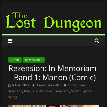
Zum
The
Inhalt
springen
Lost
Dungeon
Comic
Rezensionen
Rezension: In Memoriam
– Band 1: Manon (Comic)
,
6. März 2024
Alexander Geisler
Comic
Comic
,
,
,
,
,
Rezension
Dupuis
In Memoriam
Rezension
Splitter
Splitter
Verlag