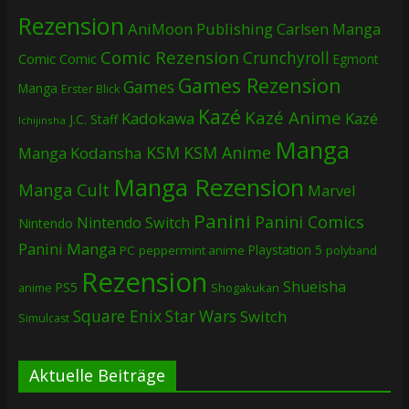
Rezension
AniMoon Publishing
Carlsen Manga
Comic Rezension
Crunchyroll
Comic
Comic
Egmont
Games Rezension
Games
Manga
Erster Blick
Kazé
Kazé Anime
Kadokawa
Kazé
J.C. Staff
Ichijinsha
Manga
KSM
KSM Anime
Manga
Kodansha
Manga Rezension
Manga Cult
Marvel
Panini
Panini Comics
Nintendo Switch
Nintendo
Panini Manga
Playstation 5
PC
peppermint anime
polyband
Rezension
Shueisha
PS5
Shogakukan
anime
Square Enix
Star Wars
Switch
Simulcast
Aktuelle Beiträge