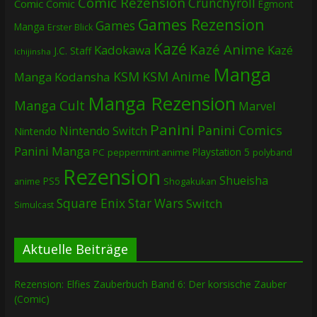
Comic Rezension
Crunchyroll
Comic
Comic
Egmont
Games Rezension
Games
Manga
Erster Blick
Kazé
Kazé Anime
Kadokawa
Kazé
J.C. Staff
Ichijinsha
Manga
KSM
KSM Anime
Manga
Kodansha
Manga Rezension
Manga Cult
Marvel
Panini
Panini Comics
Nintendo Switch
Nintendo
Panini Manga
Playstation 5
PC
peppermint anime
polyband
Rezension
Shueisha
PS5
Shogakukan
anime
Square Enix
Star Wars
Switch
Simulcast
Aktuelle Beiträge
Rezension: Elfies Zauberbuch Band 6: Der korsische Zauber
(Comic)