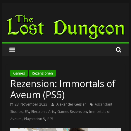
Zum
The
Inhalt
springen
Lost
Dungeon
Games
Rezensionen
Rezension: Immortals of
Aveum (PS5)
23. November 2023
Alexander Geisler
Ascendant
,
,
,
,
Studios
EA
Electronic Arts
Games Rezension
Immortals of
,
,
Aveum
Playstation 5
PS5