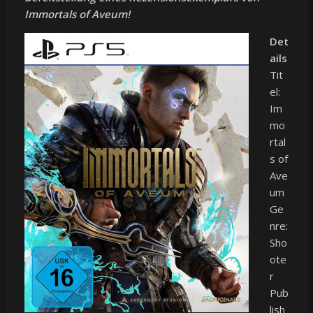
Immortals of Aveum!
Det
ails
Tit
el:
Im
mo
rtal
s of
Ave
um
Ge
nre:
Sho
ote
r
Pub
lish