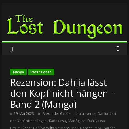
Zum
The
Inhalt
springen
Lost
Dungeon
Manga
Rezensionen
Rezension: Dahlia lässt
den Kopf nicht hängen –
Band 2 (Manga)
,
29. Mai 2023
Alexander Geisler
altraverse
Dahlia lässt
,
,
den Kopf nicht hängen
Kadokawa
Madōgushi Dahliya wa
,
,
Utsumukanai: Dahliya Wilts No More
MAG Garden
MAG Garden