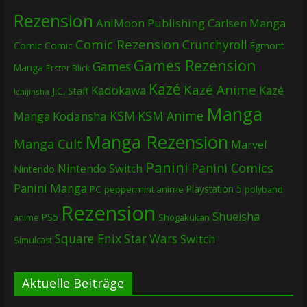
Rezension
AniMoon Publishing
Carlsen Manga
Comic Rezension
Crunchyroll
Comic
Comic
Egmont
Games Rezension
Games
Manga
Erster Blick
Kazé
Kazé Anime
Kadokawa
Kazé
J.C. Staff
Ichijinsha
Manga
KSM
KSM Anime
Manga
Kodansha
Manga Rezension
Manga Cult
Marvel
Panini
Panini Comics
Nintendo Switch
Nintendo
Panini Manga
Playstation 5
PC
peppermint anime
polyband
Rezension
Shueisha
PS5
Shogakukan
anime
Square Enix
Star Wars
Switch
Simulcast
Aktuelle Beiträge