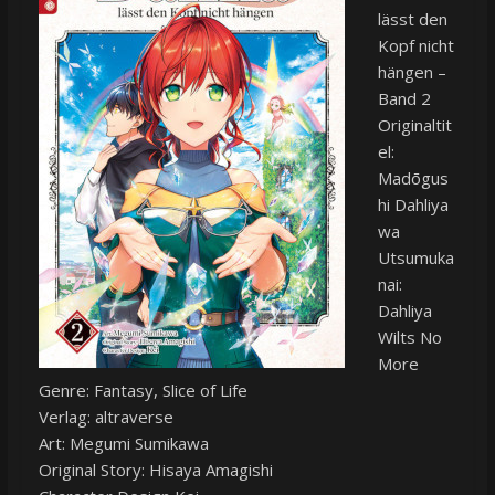
lässt den
Kopf nicht
hängen –
Band 2
Originaltit
el:
Madōgus
hi Dahliya
wa
Utsumuka
nai:
Dahliya
Wilts No
More
Genre: Fantasy, Slice of Life
Verlag: altraverse
Art: Megumi Sumikawa
Original Story: Hisaya Amagishi