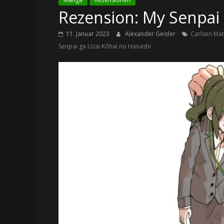
Rezension: My Senpai 
11. Januar 2023
Alexander Geisler
Carlsen Ma
Senpai ga Uzai Kōhai no Hanashi