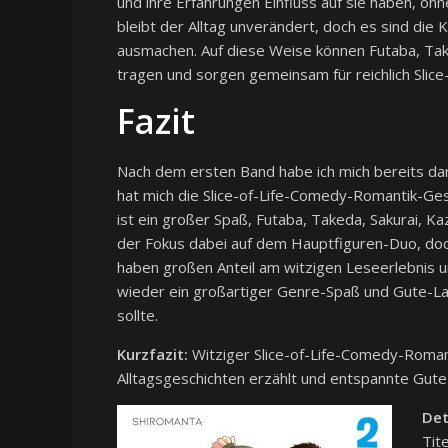
und ihre Erfahrungen Einfluss auf sie haben, oh
bleibt der Alltag unverändert, doch es sind die 
ausmachen. Auf diese Weise können Futaba, Ta
tragen und sorgen gemeinsam für reichlich Slic
Fazit
Nach dem ersten Band habe ich mich bereits da
hat mich die Slice-of-Life-Comedy-Romantik-Ge
ist ein großer Spaß, Futaba, Takeda, Sakurai, Ka
der Fokus dabei auf dem Hauptfiguren-Duo, doch
haben großen Anteil am witzigen Leseerlebnis
wieder ein großartiger Genre-Spaß und Gute-Lau
sollte.
Kurzfazit:
Witziger Slice-of-Life-Comedy-Roman
Alltagsgeschichten erzählt und entspannte Gute
Det
Tit