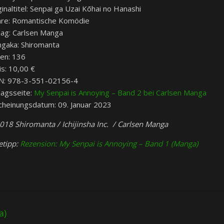
ginaltitel: Senpai ga Uzai Kōhai no Hanashi
re: Romantische Komödie
lag: Carlsen Manga
gaka: Shiromanta
ten: 136
is: 10,00 €
N: 978-3-551-02156-4
lagsseite:
My Senpai is Annoying – Band 2 bei Carlsen Manga
cheinungsdatum: 09. Januar 2023
018 Shiromanta / Ichijinsha Inc. / Carlsen Manga
etipp:
Rezension: My Senpai is Annoying – Band 1 (Manga)
a)