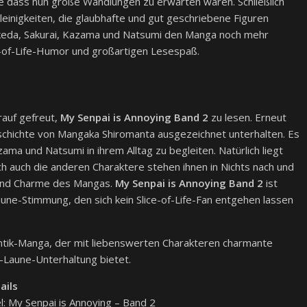
ne dass nun große Wandlungen zu erwarten wären. Schließlich
Kleinigkeiten, die glaubhafte und gut geschriebene Figuren
keda, Sakurai, Kazama und Natsumi den Manga noch mehr
e-of-Life-Humor und großartigen Lesespaß.
rauf gefreut,
My Senpai is Annoying Band 2
zu lesen. Erneut
schichte von Mangaka Shiromanta ausgezeichnet unterhalten. Es
zama und Natsumi in ihrem Alltag zu begleiten. Natürlich liegt
 auch die anderen Charaktere stehen ihnen in Nichts nach und
 und Charme des Mangas.
My Senpai is Annoying Band 2
ist
ne-Stimmung, den sich kein Slice-of-Life-Fan entgehen lassen
tik-Manga, der mit liebenswerten Charakteren charmante
-Laune-Unterhaltung bietet.
ails
el: My Senpai is Annoying – Band 2