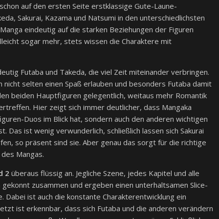
schon auf den ersten Seite erstklassige Gute-Laune-
keda, Sakurai, Kazama und Natsumi in den unterschiedlichsten
r Manga eindeutig auf die starken Beziehungen der Figuren
lleicht sogar mehr, stets wissen die Charaktere mit
eutig Futaba und Takeda, die viel Zeit miteinander verbringen.
en nicht selten einen Spaß erlauben und besonders Futaba damit
n den beiden Hauptfiguren gelegentlich, weitaus mehr Romantik
treffen. Hier zeigt sich immer deutlicher, dass Mangaka
figuren-Duos im Blick hat, sondern auch den anderen wichtigen
 Das ist wenig verwunderlich, schließlich lassen sich Sakurai
, so präsent sind sie. Aber genau das sorgt für die richtige
 des Mangas.
d 2
überaus flüssig an. Jegliche Szene, jedes Kapitel und alle
ch gekonnt zusammen und ergeben einen unterhaltsamen Slice-
Dabei ist auch die konstante Charakterentwicklung ein
jetzt ist erkennbar, dass sich Futaba und die anderen verändern