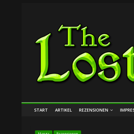
Zum
The
Inhalt
springen
Lost
Dungeon
START
ARTIKEL
REZENSIONEN
IMPRE
Manga
Rezensionen