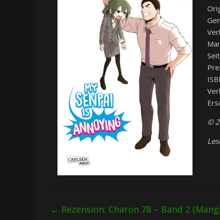
Ori
Gen
Ver
Man
Sei
Pre
ISB
Ver
Ers
© 2
Les
←
Rezension: Charon 78 – Band 2 (Mang