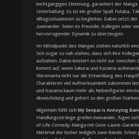
leichtgängigen Stimmung, garantiert der Manga 
Unterhaltung. Es ist ein großer Spaß Futaba, Ta
Alltagssituationen zu begleiten. Dabei setzt de
zueinander. Seien es Freunde, Kollegen oder vie
hervorragender Dynamik zu überzeugen.
Im Mittelpunkt des Mangas stehen natürlich eind
Sich sogar so nah stehen, dass sich ihre Kolleg
aufziehen. Dabei knistert es nicht nur zwische
kommt auf, wenn Sakurai und Kazama aufeinander
Shiromanta nicht nur die Entwicklung des Haupt
Charakteren viel Aufmerksamkeit zukommen lässt.
und Kazama kaum mehr als Nebenfiguren einstufen
Abwechslung und gehört zu den großen Stärken
Allgemein fühlt sich
My Senpai is Annoying Ban
Handlungsstränge greifen ineinander, fügen si
of-Life-Comedy-Manga mit Gute-Laune-Garantie. 
Merkmal der bisher lediglich zwei Bände. Schon 