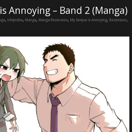
is Annoying – Band 2 (Manga)
,
,
,
,
,
,
nga
Ichijinsha
Manga
Manga Rezension
My Senpai is Annoying
Rezension