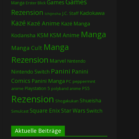
Games
Games
Manga
Erster Blick
Rezension
Kadokawa
J.C. Staff
Ichijinsha
Kazé
Kazé Anime
Kazé Manga
Manga
KSM
KSM Anime
Kodansha
Manga
Manga Cult
Rezension
Marvel
Nintendo
Panini
Panini
Nintendo Switch
Comics
Panini Manga
PC
peppermint
Playstation 5
PS5
anime
polyband anime
Rezension
Shueisha
Shogakukan
Square Enix
Star Wars
Switch
Simulcast
Aktuelle Beiträge