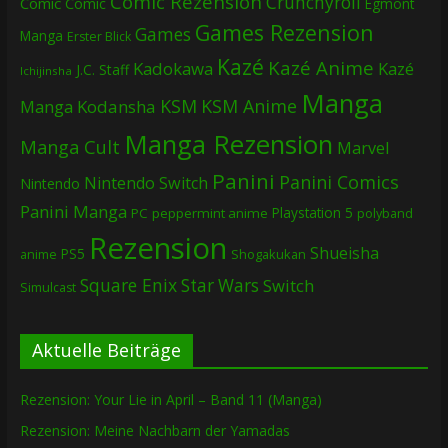
Comic Rezension
Crunchyroll
Comic
Comic
Egmont
Games Rezension
Games
Manga
Erster Blick
Kazé
Kazé Anime
Kadokawa
Kazé
J.C. Staff
Ichijinsha
Manga
KSM
KSM Anime
Manga
Kodansha
Manga Rezension
Manga Cult
Marvel
Panini
Panini Comics
Nintendo Switch
Nintendo
Panini Manga
Playstation 5
PC
peppermint anime
polyband
Rezension
Shueisha
PS5
Shogakukan
anime
Square Enix
Star Wars
Switch
Simulcast
Aktuelle Beiträge
Rezension: Your Lie in April – Band 11 (Manga)
Rezension: Meine Nachbarn der Yamadas