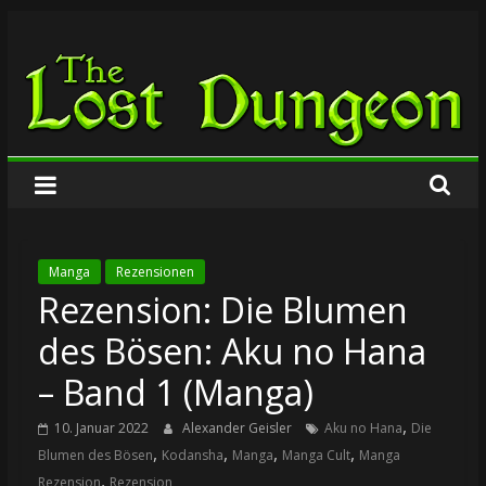
Zum
The
Inhalt
springen
Lost
Dungeon
Manga
Rezensionen
Rezension: Die Blumen
des Bösen: Aku no Hana
– Band 1 (Manga)
,
10. Januar 2022
Alexander Geisler
Aku no Hana
Die
,
,
,
,
Blumen des Bösen
Kodansha
Manga
Manga Cult
Manga
,
Rezension
Rezension