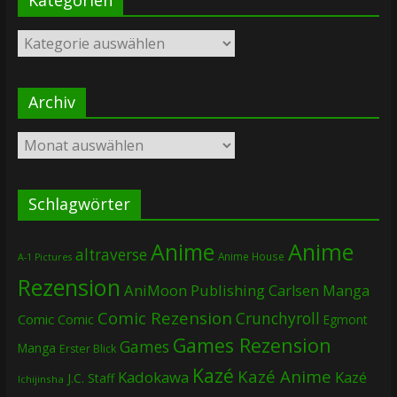
Kategorien
Archiv
Archiv
Schlagwörter
Anime
Anime
altraverse
Anime House
A-1 Pictures
Rezension
AniMoon Publishing
Carlsen Manga
Comic Rezension
Crunchyroll
Comic
Comic
Egmont
Games Rezension
Games
Manga
Erster Blick
Kazé
Kazé Anime
Kadokawa
Kazé
J.C. Staff
Ichijinsha