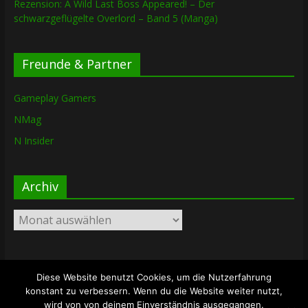
Rezension: A Wild Last Boss Appeared! – Der
schwarzgeflügelte Overlord – Band 5 (Manga)
Freunde & Partner
Gameplay Gamers
NMag
N Insider
Archiv
Archiv
Diese Website benutzt Cookies, um die Nutzerfahrung
Copyright © 2026
The Lost Dungeon
. Alle Rechte vorbehalten.
konstant zu verbessern. Wenn du die Website weiter nutzt,
Theme: ColorMag von
ThemeGrill
. Bereitgestellt von
wird von von deinem Einverständnis ausgegangen.