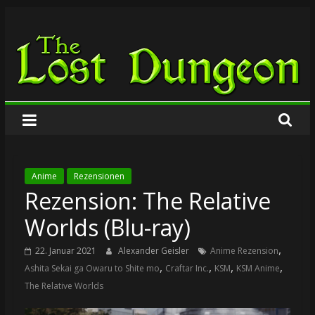
Zum
The
Inhalt
springen
Lost
Dungeon
Anime
Rezensionen
Rezension: The Relative
Worlds (Blu-ray)
,
22. Januar 2021
Alexander Geisler
Anime Rezension
,
,
,
,
Ashita Sekai ga Owaru to Shite mo
Craftar Inc.
KSM
KSM Anime
The Relative Worlds