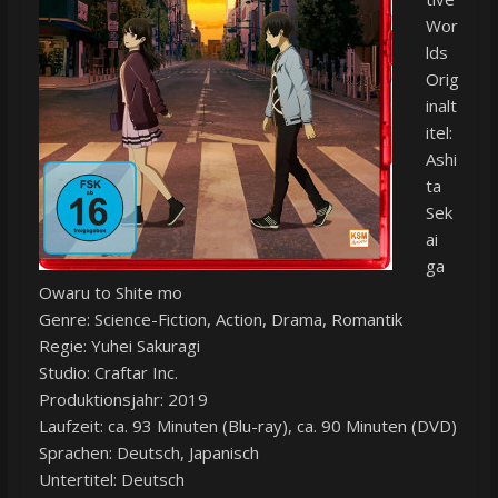
Wor
lds
Orig
inalt
itel:
Ashi
ta
Sek
ai
ga
Owaru to Shite mo
Genre: Science-Fiction, Action, Drama, Romantik
Regie: Yuhei Sakuragi
Studio: Craftar Inc.
Produktionsjahr: 2019
Laufzeit: ca. 93 Minuten (Blu-ray), ca. 90 Minuten (DVD)
Sprachen: Deutsch, Japanisch
Untertitel: Deutsch