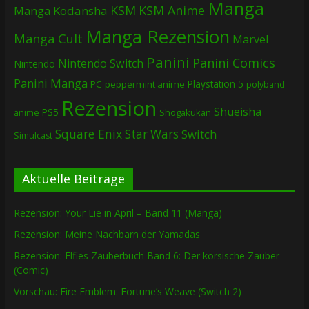
Manga
KSM
KSM Anime
Manga
Kodansha
Manga Rezension
Manga Cult
Marvel
Panini
Panini Comics
Nintendo Switch
Nintendo
Panini Manga
Playstation 5
PC
peppermint anime
polyband
Rezension
Shueisha
PS5
Shogakukan
anime
Square Enix
Star Wars
Switch
Simulcast
Aktuelle Beiträge
Rezension: Your Lie in April – Band 11 (Manga)
Rezension: Meine Nachbarn der Yamadas
Rezension: Elfies Zauberbuch Band 6: Der korsische Zauber
(Comic)
Vorschau: Fire Emblem: Fortune’s Weave (Switch 2)