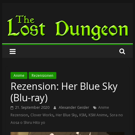
Zum
The
Inhalt
springen
Lost
Dungeon
Anime
Rezensionen
Rezension: Her Blue Sky
(Blu-ray)
21. September 2020
Alexander Geisler
Anime
,
,
,
,
,
Rezension
Clover Works
Her Blue Sky
KSM
KSM Anime
Sora no
Aosa o Shiru Hito yo