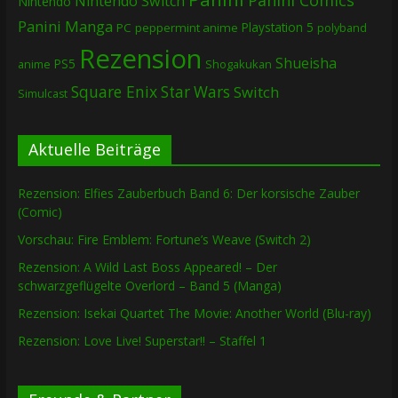
Panini Comics
Nintendo Switch
Nintendo
Panini Manga
Playstation 5
PC
peppermint anime
polyband
Rezension
Shueisha
PS5
Shogakukan
anime
Square Enix
Star Wars
Switch
Simulcast
Aktuelle Beiträge
Rezension: Elfies Zauberbuch Band 6: Der korsische Zauber
(Comic)
Vorschau: Fire Emblem: Fortune’s Weave (Switch 2)
Rezension: A Wild Last Boss Appeared! – Der
schwarzgeflügelte Overlord – Band 5 (Manga)
Rezension: Isekai Quartet The Movie: Another World (Blu-ray)
Rezension: Love Live! Superstar!! – Staffel 1