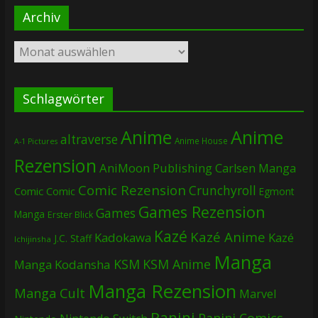
Archiv
Archiv
Schlagwörter
Anime
Anime
altraverse
Anime House
A-1 Pictures
Rezension
AniMoon Publishing
Carlsen Manga
Comic Rezension
Crunchyroll
Comic
Comic
Egmont
Games Rezension
Games
Manga
Erster Blick
Kazé
Kazé Anime
Kadokawa
Kazé
J.C. Staff
Ichijinsha
Manga
KSM
KSM Anime
Manga
Kodansha
Manga Rezension
Manga Cult
Marvel
Panini