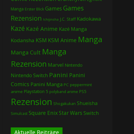
Games
Games
Manga
Erster Blick
Rezension
Kadokawa
J.C. Staff
Ichijinsha
Kazé
Kazé Anime
Kazé Manga
Manga
KSM
KSM Anime
Kodansha
Manga
Manga Cult
Rezension
Marvel
Nintendo
Panini
Panini
Nintendo Switch
Comics
Panini Manga
PC
peppermint
Playstation 5
PS5
anime
polyband anime
Rezension
Shueisha
Shogakukan
Square Enix
Star Wars
Switch
Simulcast
Aktuelle Beiträge