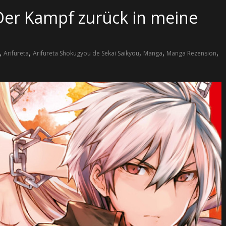
 Der Kampf zurück in meine
,
,
,
,
,
Arifureta
Arifureta Shokugyou de Sekai Saikyou
Manga
Manga Rezension