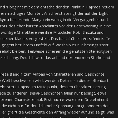
and 1
beginnt mit dem entscheidenden Punkt in Hajimes neuem
in mächtiges Monster. Anschließt springt der auf der Light-
ikyou
basierende Manga ein wenig in die Vergangenheit und
rotz des eher kurzen Abschnitts vor der Beschwörung in eine
ichtige Charaktere wie ihre Mitschüler Koki, Shizuku und
 seiner Klasse, vorgestellt. Das baut früh ein Verständnis für
e gegenüber ihrem Umfeld auf, weshalb es nur bedingt stört,
heehaft bleiben. Teilweise scheinen die genutzten Stereotypen
rzeichnung. Deutlich wird das anhand der enormen Stärke und
ureta Band 1
zum Aufbau von Charakteren und Geschichte.
 Welt beschworen wird, werden Details zu dieser offenbart
teht stets Hajime im Mittelpunkt, dessen Charakterisierung
ede zu anderen Isekai-Geschichten fallen nur bedingt, etwa
worenen Charaktere, auf. Erst nach etwa einem Drittel nimmt
ie nicht nur für deutlich mehr Spannung sorgt, sondern den
ier greift die Geschichte den Anfang wieder auf und zeigt, was