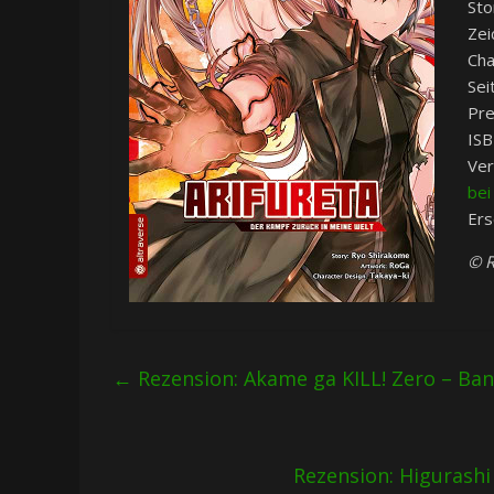
Sto
Zei
Cha
Sei
Pre
IS
Ver
bei
Ers
© R
←
Rezension: Akame ga KILL! Zero – Ban
Rezension: Higurashi 