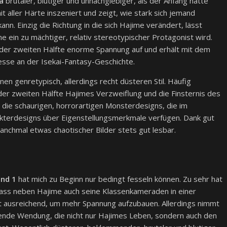
a
brutaler, blutiger und unnachgiebiger, als der Anfang hätte
 aller Härte inszeniert und zeigt, wie stark sich jemand
ann. Einzig die Richtung in die sich Hajime verändert, lässt
e ein zu mächtiger, relativ stereotypischer Protagonist wird.
der zweiten Hälfte enorme Spannung auf und erhält mit dem
sse an der Isekai-Fantasy-Geschichte.
n genretypisch, allerdings recht düsteren Stil. Häufig
der zweiten Hälfte Hajimes Verzweiflung und die Finsternis des
d die schaurigen, horrorartigen Monsterdesigns, die im
terdesigns über Eigenstellungsmerkmale verfügen. Dank gut
anchmal etwas chaotischer Bilder stets gut lesbar.
and 1
hat mich zu Beginn nur bedingt fesseln können. Zu sehr hat
Dass neben Hajime auch seine Klassenkameraden in einer
t ausreichend, um mehr Spannung aufzubauen. Allerdings nimmt
kende Wendung, die nicht nur Hajimes Leben, sondern auch den