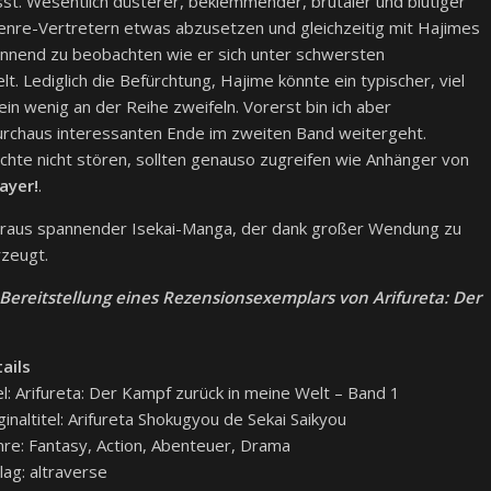
sst. Wesentlich düsterer, beklemmender, brutaler und blutiger
enre-Vertretern etwas abzusetzen und gleichzeitig mit Hajimes
annend zu beobachten wie er sich unter schwersten
 Lediglich die Befürchtung, Hajime könnte ein typischer, viel
in wenig an der Reihe zweifeln. Vorerst bin ich aber
durchaus interessanten Ende im zweiten Band weitergeht.
chte nicht stören, sollten genauso zugreifen wie Anhänger von
ayer!
.
eraus spannender Isekai-Manga, der dank großer Wendung zu
zeugt.
 Bereitstellung eines Rezensionsexemplars von Arifureta: Der
ails
el: Arifureta: Der Kampf zurück in meine Welt – Band 1
ginaltitel: Arifureta Shokugyou de Sekai Saikyou
re: Fantasy, Action, Abenteuer, Drama
lag: altraverse