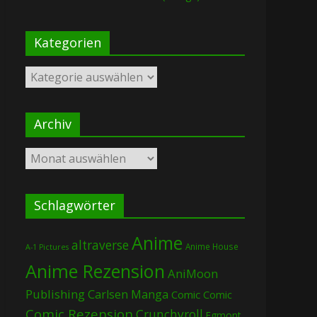
Kategorien
Kategorien
Archiv
Archiv
Schlagwörter
Anime
altraverse
Anime House
A-1 Pictures
Anime Rezension
AniMoon
Publishing
Carlsen Manga
Comic
Comic
Comic Rezension
Crunchyroll
Egmont