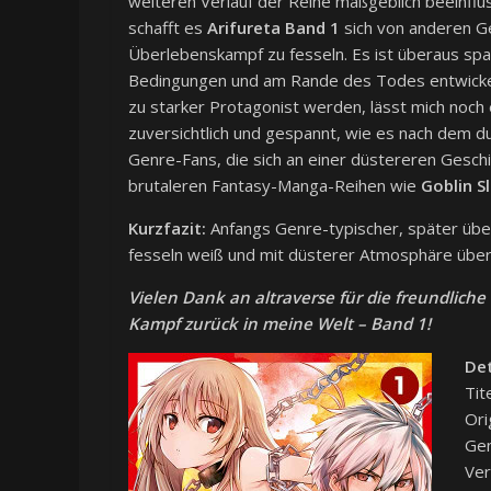
weiteren Verlauf der Reihe maßgeblich beeinflu
schafft es
Arifureta Band 1
sich von anderen G
Überlebenskampf zu fesseln. Es ist überaus sp
Bedingungen und am Rande des Todes entwickelt.
zu starker Protagonist werden, lässt mich noch e
zuversichtlich und gespannt, wie es nach dem 
Genre-Fans, die sich an einer düstereren Geschi
brutaleren Fantasy-Manga-Reihen wie
Goblin Sl
Kurzfazit:
Anfangs Genre-typischer, später üb
fesseln weiß und mit düsterer Atmosphäre über
Vielen Dank an altraverse für die freundliche
Kampf zurück in meine Welt – Band 1!
Det
Tit
Ori
Gen
Ver