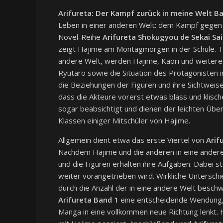
Arifureta: Der Kampf zurück in meine Welt B
Leben in einer anderen Welt: dem Kampf gegen e
Novel-Reihe
Arifureta Shokugyou de Sekai Sa
zeigt Hajime am Montagmorgen in der Schule. T
andere Welt, werden Hajime, Kaori und weitere w
Ryutaro sowie die Situation des Protagonisten in
die Beziehungen der Figuren und ihre Sichtweis
dass die Akteure vorerst etwas blass und klisc
sogar beabsichtigt und dienen der leichten Übe
Klassen einiger Mitschüler von Hajime.
Allgemein dient etwa das erste Viertel von
Arif
Nachdem Hajime und die anderen in eine andere
und die Figuren erhalten ihre Aufgaben. Dabei s
weiter vorangetrieben wird. Wirkliche Unterschi
durch die Anzahl der in eine andere Welt besch
Arifureta Band 1
eine entscheidende Wendung, d
Manga in eine vollkommen neue Richtung lenkt. H