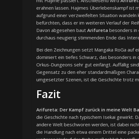
mit Hajime passiert. Anschließend wird
Arifuret
erahnen lassen. Hajimes Überlebenskampf ist mit
aufgrund einer verzweifelten Situation wandeln k
befürchten, dass er im weiteren Verlauf der Reih
Davon abgesehen baut
Arifureta
besonders in 
durchaus neugierig stimmenden Ende das Intere
Bei den Zeichnungen setzt Mangaka RoGa auf eine
dominiert ein tiefes Schwarz, das besonders in 
Orkus-Dungeons sehr gut einfängt. Auffällig sin
Gegensatz zu den eher standardmäßigen Charak
umgesetzter Szenen, ist die Geschichte trotz m
Fazit
Arifureta: Der Kampf zurück in meine Welt B
die Geschichte nach typischem Isekai gewirkt. 
andere Welt beschworen werden, ist dabei nich
die Handlung nach etwa einem Drittel eine pac