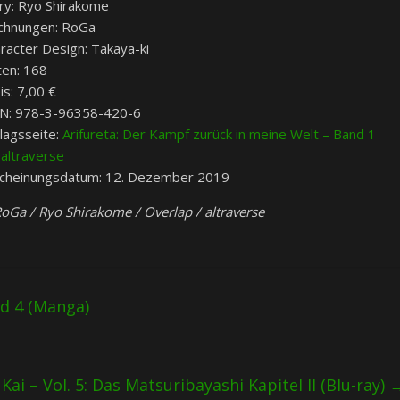
ry: Ryo Shirakome
chnungen: RoGa
racter Design: Takaya-ki
ten: 168
is: 7,00 €
BN:
978-3-96358-420-6
lagsseite:
Arifureta: Der Kampf zurück in meine Welt – Band 1
 altraverse
cheinungsdatum: 12. Dezember 2019
oGa / Ryo Shirakome / Overlap / altraverse
d 4 (Manga)
Kai – Vol. 5: Das Matsuribayashi Kapitel II (Blu-ray)